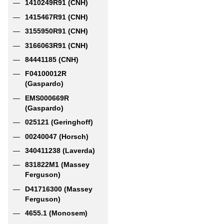
1410249R91 (CNH)
1415467R91 (CNH)
3155950R91 (CNH)
3166063R91 (CNH)
84441185 (CNH)
F04100012R
(Gaspardo)
EMS000669R
(Gaspardo)
025121 (Geringhoff)
00240047 (Horsch)
340411238 (Laverda)
831822М1 (Massey
Ferguson)
D41716300 (Massey
Ferguson)
4655.1 (Monosem)