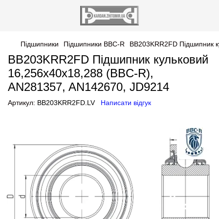
Підшипники
Підшипники BBC-R
BB203KRR2FD Підшипник ку
BB203KRR2FD Підшипник кульковий
16,256х40х18,288 (BBC-R),
AN281357, AN142670, JD9214
Артикул:
BB203KRR2FD.LV
Написати відгук