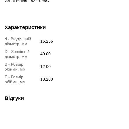
Great Plains - 822-095C
Характеристики
d - Внутрішній
16.256
діаметр, мм
D - Зовнішній
40.00
діаметр, мм
B - Розмір
12.00
обійми, мм
T - Розмір
18.288
обійми, мм
Відгуки