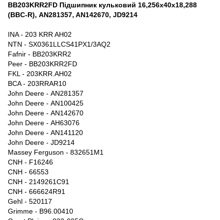
BB203KRR2FD Підшипник кульковий 16,256х40х18,288
(BBC-R), AN281357, AN142670, JD9214
INA - 203 KRR AH02
NTN - SX0361LLCS41PX1/3AQ2
Fafnir - BB203KRR2
Peer - BB203KRR2FD
FKL - 203KRR.AH02
BCA - 203RRAR10
John Deere - AN281357
John Deere - AN100425
John Deere - AN142670
John Deere - AH63076
John Deere - AN141120
John Deere - JD9214
Massey Ferguson - 832651M1
CNH - F16246
CNH - 66553
CNH - 2149261C91
CNH - 666624R91
Gehl - 520117
Grimme - B96.00410