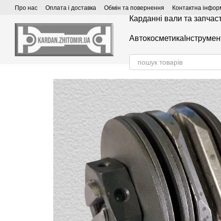
Перейти до основного контенту
Про нас
Оплата і доставка
Обмін та повернення
Контактна інфор
Карданні вали та запчас
Автокосметика
Інструмен