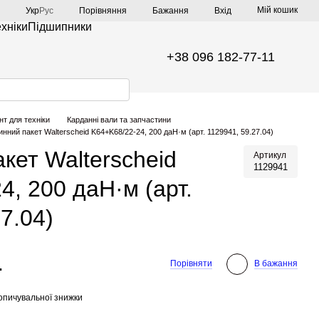
Мій кошик
Порівняння
Укр
Рус
Бажання
Вхід
ехніки
Підшипники
+38 096 182-77-11
нт для техніки
Карданні вали та запчастини
нний пакет Walterscheid K64+K68/22-24, 200 даН·м (арт. 1129941, 59.27.04)
кет Walterscheid
Артикул
1129941
4, 200 даН·м (арт.
7.04)
.
Порівняти
В бажання
опичувальної знижки