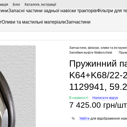
мація
Блог
Каталоги, інструкції
тини
Запасні частини задньої навіски тракторів
Фільтри для т
т
Оливи та мастильні матеріали
Запчастини
Запчастини, фільтри, оливи та інструме
Запобіжні муфти Walterscheid
Пружи
Пружинний па
K64+K68/22-2
1129941, 59.2
В наявності
Написати відгук
7 425.00 грн/шт
Увійти
для відображення нак
%