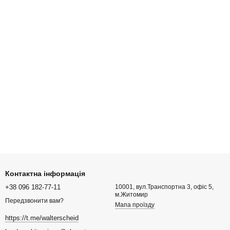
Контактна інформація
+38 096 182-77-11
10001, вул.Транспортна 3, офіс 5,
м.Житомир
Передзвонити вам?
Мапа проїзду
https://t.me/walterscheid