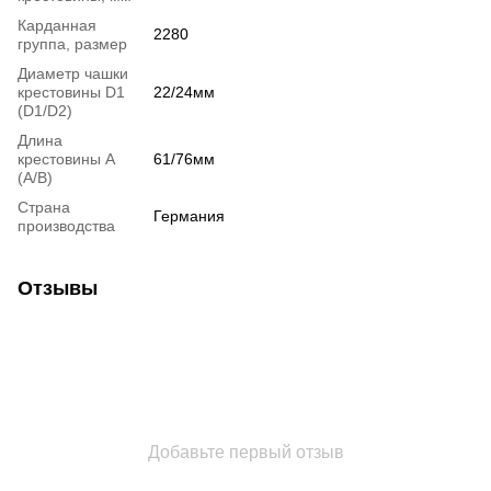
Карданная
2280
группа, размер
Диаметр чашки
крестовины D1
22/24мм
(D1/D2)
Длина
крестовины A
61/76мм
(A/B)
Страна
Германия
производства
Отзывы
Добавьте первый отзыв