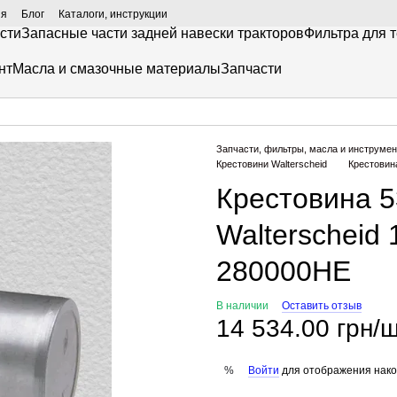
ия
Блог
Каталоги, инструкции
сти
Запасные части задней навески тракторов
Фильтра для 
нт
Масла и смазочные материалы
Запчасти
Запчасти, фильтры, масла и инструмен
Крестовини Walterscheid
Крестовина
Крестовина 
Walterscheid 
280000HE
В наличии
Оставить отзыв
14 534.00 грн/ш
Войти
для отображения нако
%