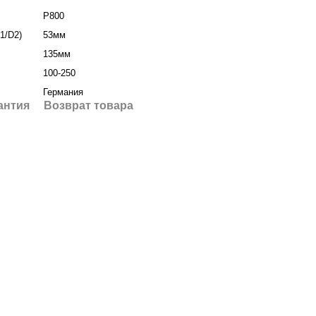
P800
1/D2)
53мм
135мм
100-250
Германия
антия
Возврат товара