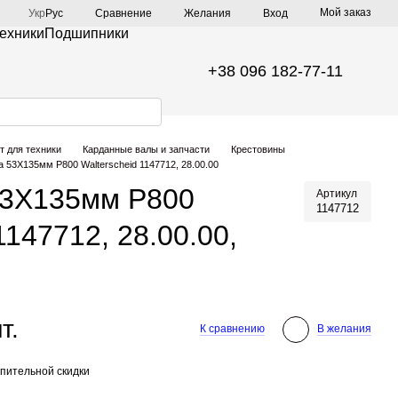
Мой заказ
Сравнение
Укр
Рус
Желания
Вход
техники
Подшипники
+38 096 182-77-11
т для техники
Карданные валы и запчасти
Крестовины
 53Х135мм P800 Walterscheid 1147712, 28.00.00
53Х135мм P800
Артикул
1147712
1147712, 28.00.00,
т.
К сравнению
В желания
пительной скидки