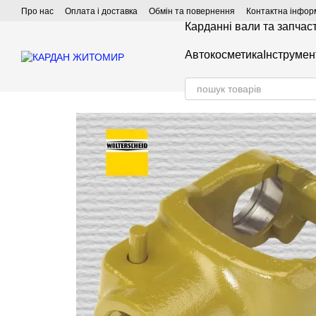
Перейти до основного контенту
Про нас
Оплата і доставка
Обмін та повернення
Контактна інфор
Карданні вали та запчас
Автокосметика
Інструмен