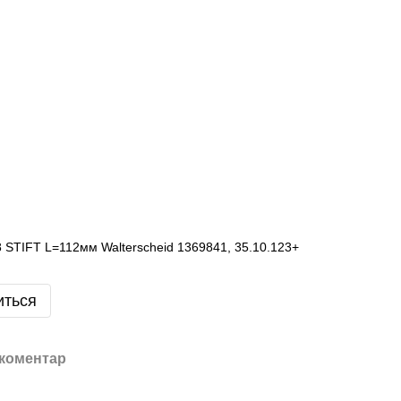
STIFT L=112мм Walterscheid 1369841, 35.10.123+
иться
 коментар