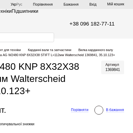
Мій кошик
Порівняння
Укр
Рус
Бажання
Вхід
ехніки
Підшипники
+38 096 182-77-11
нт для техніки
Карданні вали та запчастини
Вилка карданного валу
а AG W2480 KNP 8X32X38 STIFT L=112мм Walterscheid 1369841, 35.10.123+
480 KNP 8X32X38
Артикул
1369841
м Walterscheid
10.123+
т.
Порівняти
В бажання
опичувальної знижки