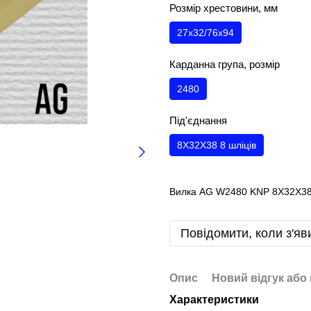
Розмір хрестовини, мм
27х32/76х94
Карданна група, розмір
2480
Під'єднання
8X32X38 8 шліців
Вилка AG W2480 KNP 8X32X38 
Повідомити, коли з'яв
Опис
Новий відгук або
Характеристики