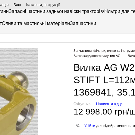
мація
Блог
Каталоги, інструкції
тини
Запасні частини задньої навіски тракторів
Фільтри для т
т
Оливи та мастильні матеріали
Запчастини
Запчастини, фільтри, оливи та інструме
Вилка карданного валу тип AG
Вилк
Вилка AG W2
STIFT L=112м
1369841, 35.
Очікується
Написати відгук
12 998.00 грн/ш
Увійти
для відображення нак
%