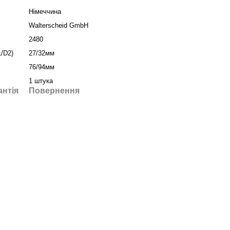
Німеччина
Walterscheid GmbH
2480
/D2)
27/32мм
76/94мм
1 штука
антія
Повернення