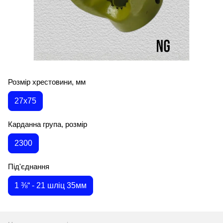
Розмір хрестовини, мм
27х75
Карданна група, розмір
2300
Під'єднання
1 ⅜“ - 21 шліц 35мм