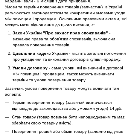
Карданні вали - 6 місяців з дати придбання.
Умови та терміни повернення товарів (запчастин) в Україні
регулюються законодавством та конкретними умовами угоди
між покупцем і продавцем. Основними правовими актами, які
можуть мати відношення до цього питання, є:
Закон України "Про захист прав споживачів"
-
визначає права та обов'язки споживачів, включаючи
правила повернення товарів.
Цивільний кодекс України
- містить загальні положення
про укладення та виконання договорів купівлі-продажу.
Умови договору
- саме умови, які визначені в договорі
між покупцем і продавцем, також можуть визначати
терміни та умови повернення товару.
Зазвичай, умови повернення товару можуть включати такі
аспекти:
Термін повернення товару (зазвичай визначається
відповідно до законодавства або умовами угоди) 14 діб.
Стан товару (товар повинен бути непошкодженим та має
зберігати свою товарну якість).
Повернення грошей або обмін товару (залежно від умов