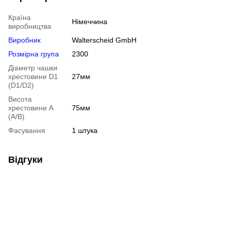
Країна
Німеччина
виробництва
Виробник
Walterscheid GmbH
Розмірна група
2300
Діаметр чашки
хрестовини D1
27мм
(D1/D2)
Висота
хрестовини A
75мм
(A/B)
Фасування
1 штука
Відгуки