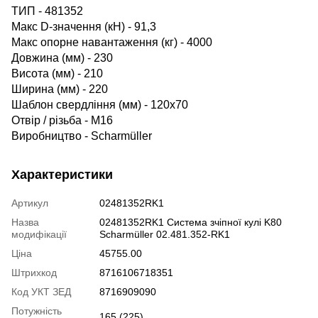
ТИП - 481352
Макс D-значення (кН) - 91,3
Макс опорне навантаження (кг) - 4000
Довжина (мм) - 230
Висота (мм) - 210
Ширина (мм) - 220
Шаблон свердління (мм) - 120х70
Отвір / різьба - М16
Виробництво - Scharmüller
Характеристики
Артикул
02481352RK1
Назва
02481352RK1 Система зчіпної кулі K80
модифікації
Scharmüller 02.481.352-RK1
Ціна
45755.00
Штрихкод
8716106718351
Код УКТ ЗЕД
8716909090
Потужність
165 (225)