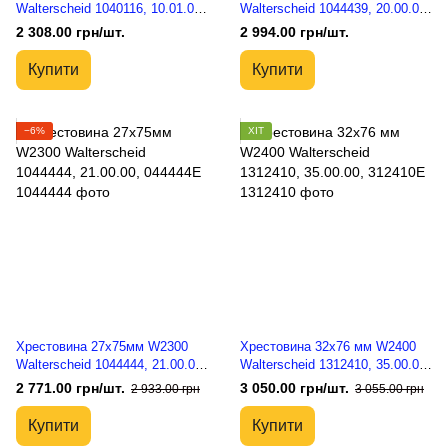
Walterscheid 1040116, 10.01.00,
Walterscheid 1044439, 20.00.00,
040116E
044439E
2 308.00 грн/шт.
2 994.00 грн/шт.
Купити
Купити
−6%
ХІТ
Хрестовина 27х75мм W2300
Хрестовина 32x76 мм W2400
Walterscheid 1044444, 21.00.00,
Walterscheid 1312410, 35.00.00,
044444E
312410E
2 771.00 грн/шт.
3 050.00 грн/шт.
2 933.00 грн
3 055.00 грн
Купити
Купити