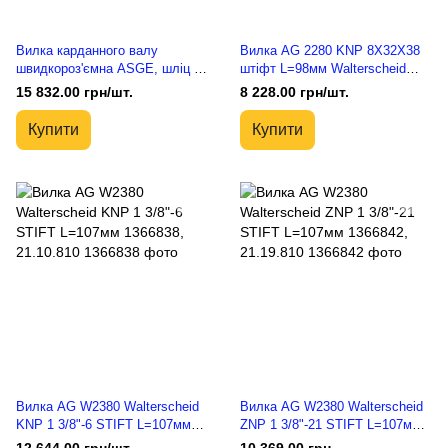
Вилка карданного валу
Вилка AG 2280 KNP 8X32X38
швидкороз'ємна ASGE, шліц 1-
штіфт L=98мм Walterscheid
3/8"-21, W2280 Walterscheid
1378672, 20.10.931
15 832.00 грн/шт.
8 228.00 грн/шт.
1134546, 20.83.832
Купити
Купити
Вилка AG W2380 Walterscheid
Вилка AG W2380 Walterscheid
KNP 1 3/8"-6 STIFT L=107мм
ZNP 1 3/8"-21 STIFT L=107мм
1366838, 21.10.810
1366842, 21.19.810