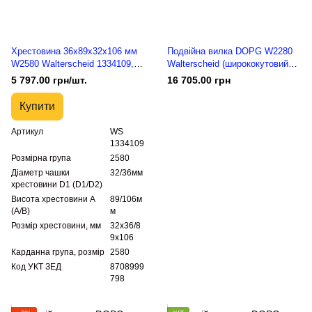
Хрестовина 36x89x32x106 мм
Подвійна вилка DOPG W2280
W2580 Walterscheid 1334109,
Walterscheid (ширококутовий
36.06.00
шарнір) 80° 1384515, 20.91.05,
5 797.00 грн/шт.
16 705.00 грн
209105, 384515E
Купити
Артикул
WS
1334109
Розмірна група
2580
Діаметр чашки
32/36мм
хрестовини D1 (D1/D2)
Висота хрестовини A
89/106м
(A/B)
м
Розмір хрестовини, мм
32х36/8
9х106
Карданна група, розмір
2580
Код УКТ ЗЕД
8708999
798