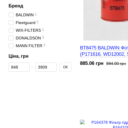
Бренд
1
BALDWIN
2
Fleetguard
1
WIX-FILTERS
3
DONALDSON
2
MANN FILTER
BT8475 BALDWIN Філь
(P171616, WD12002, 
Ціна, грн
CS100P25A)
885.06 грн
894.00 грн
Від Ціна, грн
До Ціна, грн
ОК