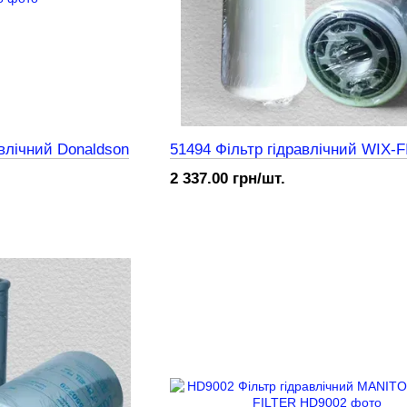
влічний Donaldson
51494 Фільтр гідравлічний WIX-
2 337.00 грн/шт.