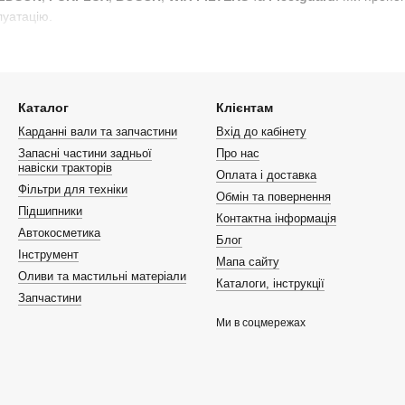
луатацію.
отрансмісійні фільтри MANN-FILTER
лідерів у виробництві фільтрів для різних типів техніки. Гідравлічн
 здатністю витримувати високі навантаження. Вони забезпечують за
Каталог
Клієнтам
Карданні вали та запчастини
Вхід до кабінету
отрансмісійні фільтри HENGST
Запасні частини задньої
Про нас
навіски тракторів
обник, який пропонує фільтри, що відповідають найвищим стандартам
Оплата і доставка
Фільтри для техніки
ння оливи, що дозволяє підтримувати ефективність роботи гідравлі
Обмін та повернення
Підшипники
Контактна інформація
Автокосметика
Блог
трансмісійні фільтри MAHLE
Інструмент
Мапа сайту
ів, який спеціалізується на високоякісних рішеннях для автомобільно
Оливи та мастильні матеріали
Каталоги, інструкції
ктивну очистку оливи, що допомагає зберегти гідравлічні та трансм
Запчастини
ь продуктивність.
Ми в соцмережах
отрансмісійні фільтри DONALDSON
ький виробник, відомий своїми фільтраційними системами для різних
ь високий рівень очищення оливи від дрібних часток і забруднень,