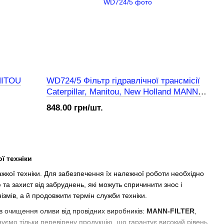
NITOU
WD724/5 Фільтр гідравлічної трансмісії
Caterpillar, Manitou, New Holland MANN-
FILTER
848.00 грн/шт.
ї техніки
ажкої техніки. Для забезпечення їх належної роботи необхідно
а захист від забруднень, які можуть спричинити знос і
змів, а й продовжити термін служби техніки.
ів очищення оливи від провідних виробників:
MANN-FILTER
,
уємо тільки перевірену продукцію, що гарантує високий рівень