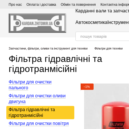
Перейти до основного контенту
Про нас
Оплата і доставка
Обмін та повернення
Контактна інфор
Карданні вали та запчас
Автокосметика
Інструмен
Запчастини, фільтри, оливи та інструмент для техніки
Фільтри для техніки
Фільтра гідравлічні та
гідротранмісійні
Фільтри для очистки
−1%
пального
Фільтри для очистки оливи
двигуна
Фільтра гідравлічні та
гідротранмісійні
Фільтри для очистки повітря