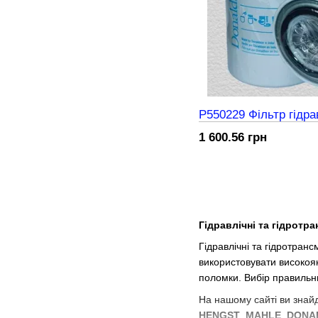
P550229 Фільтр гідра
1 600.56 грн
Гідравлічні та гідротр
Гідравлічні та гідротран
використовувати високояк
поломки. Вибір правильни
На нашому сайті ви знайд
HENGST
,
MAHLE
,
DONA