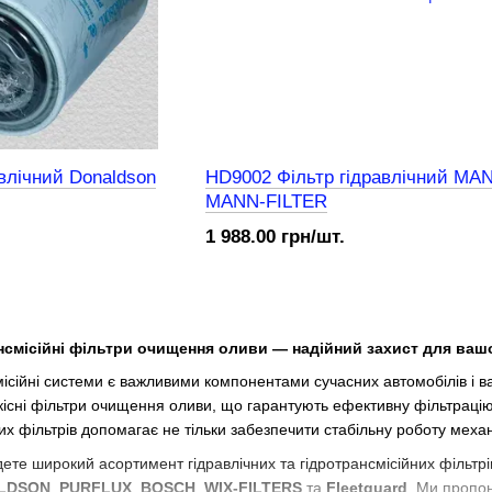
влічний Donaldson
HD9002 Фільтр гідравлічний MA
MANN-FILTER
1 988.00 грн/шт.
ансмісійні фільтри очищення оливи — надійний захист для вашо
смісійні системи є важливими компонентами сучасних автомобілів і в
існі фільтри очищення оливи, що гарантують ефективну фільтрацію т
х фільтрів допомагає не тільки забезпечити стабільну роботу механі
ете широкий асортимент гідравлічних та гідротрансмісійних фільтр
LDSON
,
PURFLUX
,
BOSCH
,
WIX-FILTERS
та
Fleetguard
. Ми пропон