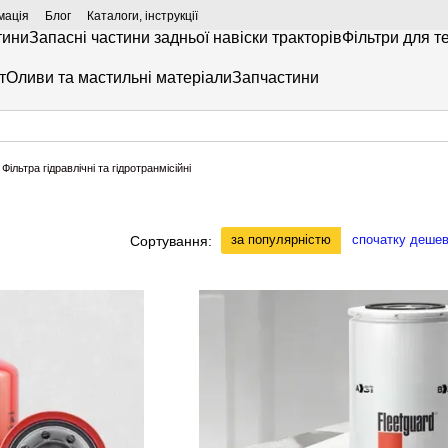
мація
Блог
Каталоги, інструкції
тини
Запасні частини задньої навіски тракторів
Фільтри для т
т
Оливи та мастильні матеріали
Запчастини
Фільтра гідравлічні та гідротранмісійні
за популярністю
спочатку деше
Сортування: