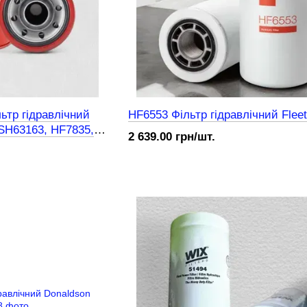
тр гідравлічний
HF6553 Фільтр гідравлічний Flee
SH63163, HF7835,
2 639.00 грн/шт.