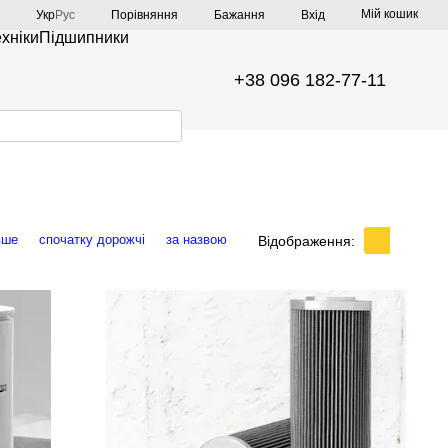
Мій кошик
Порівняння
Укр
Рус
Бажання
Вхід
ехніки
Підшипники
+38 096 182-77-11
вше
спочатку дорожчі
за назвою
Відображення: