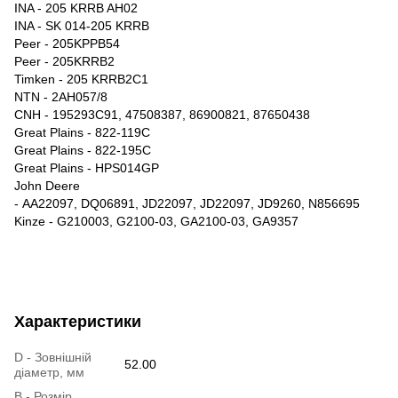
INA - 205 KRRB AH02
INA - SK 014-205 KRRB
Peer - 205KPPB54
Peer - 205KRRB2
Timken - 205 KRRB2C1
NTN - 2AH057/8
CNH - 195293C91, 47508387, 86900821, 87650438
Great Plains - 822-119C
Great Plains - 822-195C
Great Plains - HPS014GP
John Deere
- AA22097, DQ06891, JD22097, JD22097, JD9260, N856695
Kinze - G210003, G2100-03, GA2100-03, GA9357
Характеристики
D - Зовнішній
52.00
діаметр, мм
B - Розмір