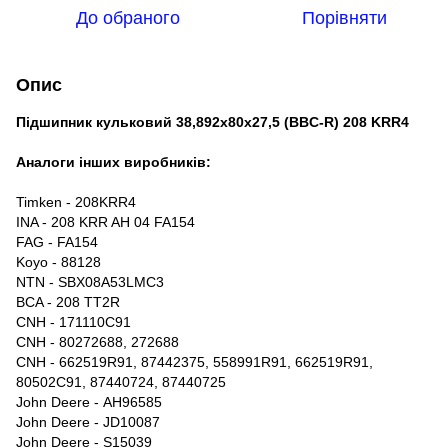
До обраного
Порівняти
Опис
Підшипник кульковий 38,892х80х27,5 (BBC-R) 208 KRR4
Аналоги інших виробників:
Timken - 208KRR4
INA - 208 KRR AH 04 FA154
FAG - FA154
Koyo - 88128
NTN - SBX08A53LMC3
BCA - 208 TT2R
CNH - 171110C91
CNH - 80272688, 272688
CNH - 662519R91, 87442375, 558991R91, 662519R91,
80502C91, 87440724, 87440725
John Deere - AH96585
John Deere - JD10087
John Deere - S15039