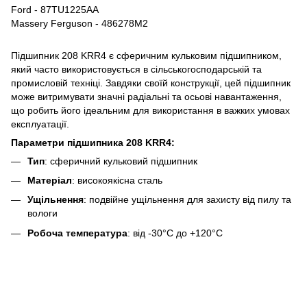
Ford - 87TU1225AA
Massery Ferguson - 486278M2
Підшипник 208 KRR4 є сферичним кульковим підшипником,
який часто використовується в сільськогосподарській та
промисловій техніці. Завдяки своїй конструкції, цей підшипник
може витримувати значні радіальні та осьові навантаження,
що робить його ідеальним для використання в важких умовах
експлуатації.
Параметри підшипника 208 KRR4:
Тип
: сферичний кульковий підшипник
Матеріал
: високоякісна сталь
Ущільнення
: подвійне ущільнення для захисту від пилу та
вологи
Робоча температура
: від -30°C до +120°C