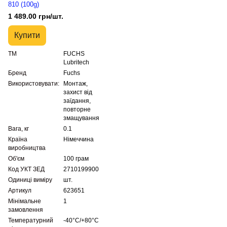
810 (100g)
1 489.00 грн/шт.
Купити
ТМ
FUCHS
Lubritech
Бренд
Fuchs
Використовувати:
Монтаж,
захист від
заїдання,
повторне
змащування
Вага, кг
0.1
Країна
Німеччина
виробництва
Об'єм
100 грам
Код УКТ ЗЕД
2710199900
Одиниці виміру
шт.
Артикул
623651
Мінімальне
1
замовлення
Температурний
-40°C/+80°C