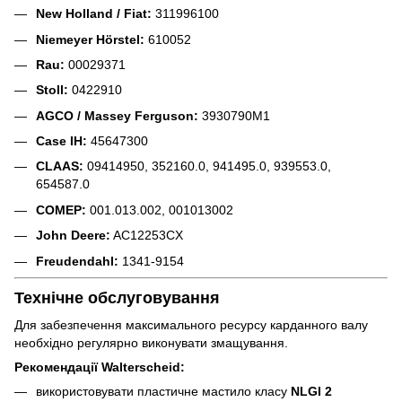
New Holland / Fiat:
311996100
Niemeyer Hörstel:
610052
Rau:
00029371
Stoll:
0422910
AGCO / Massey Ferguson:
3930790M1
Case IH:
45647300
CLAAS:
09414950, 352160.0, 941495.0, 939553.0,
654587.0
COMEP:
001.013.002, 001013002
John Deere:
AC12253CX
Freuden­dahl:
1341-9154
Технічне обслуговування
Для забезпечення максимального ресурсу карданного валу
необхідно регулярно виконувати змащування.
Рекомендації Walterscheid:
використовувати пластичне мастило класу
NLGI 2