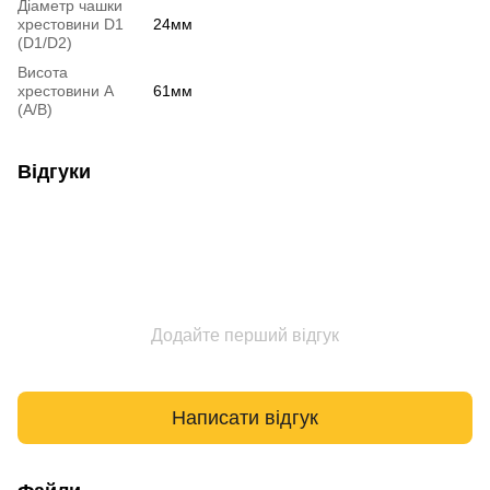
Діаметр чашки
хрестовини D1
24мм
(D1/D2)
Висота
хрестовини A
61мм
(A/B)
Відгуки
Додайте перший відгук
Написати відгук