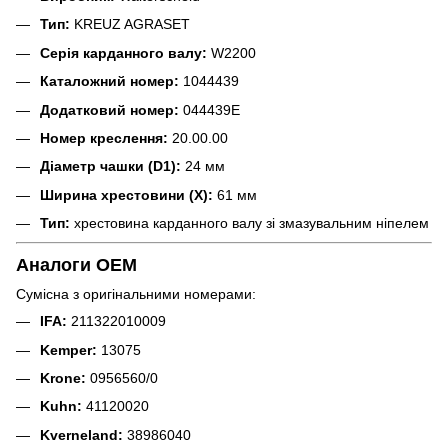
Тип:
KREUZ AGRASET
Серія карданного валу:
W2200
Каталожний номер:
1044439
Додатковий номер:
044439E
Номер креслення:
20.00.00
Діаметр чашки (D1):
24 мм
Ширина хрестовини (X):
61 мм
Тип:
хрестовина карданного валу зі змазувальним ніпелем
Аналоги OEM
Сумісна з оригінальними номерами:
IFA:
211322010009
Kemper:
13075
Krone:
0956560/0
Kuhn:
41120020
Kverneland:
38986040