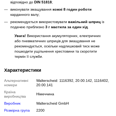
відповідно до
DIN 51818
;
виконувати змащування
кожні 8 годин роботи
карданного валу;
рекомендується використовувати
важільний шприц
із
подачею приблизно
3 г мастила за один хід
.
Увага!
Використання акумуляторних, електричних
або пневматичних шприців для змащування не
рекомендується, оскільки надлишковий тиск може
пошкодити ущільнення хрестовини та скоротити
термін її служби.
Характеристики
Альтернативні
Walterscheid: 1116392, 20.00.142, 1116402,
номери
20.00.141
Країна
Німеччина
виробництва
Виробник
Walterscheid GmbH
Розмірна група
2200