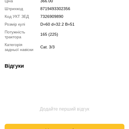
Ціна
366.00
Штрихкод
8719493302356
Код УКТ ЗЕД
7326909890
Розмір кулі
D=60 d=32.2 B=51
Потужність
165 (225)
трактора
Категорія
Cat. 3/3
задньої навіски
Відгуки
Додайте перший відгук