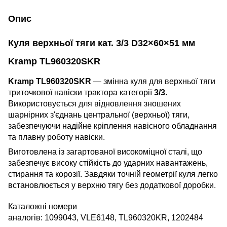
Опис
Куля верхньої тяги кат. 3/3 D32×60×51 мм
Kramp TL960320SKR
Kramp TL960320SKR
— змінна куля для верхньої тяги
триточкової навіски трактора категорії
3/3
.
Використовується для відновлення зношених
шарнірних з'єднань центральної (верхньої) тяги,
забезпечуючи надійне кріплення навісного обладнання
та плавну роботу навіски.
Виготовлена із загартованої високоміцної сталі, що
забезпечує високу стійкість до ударних навантажень,
стирання та корозії. Завдяки точній геометрії куля легко
встановлюється у верхню тягу без додаткової доробки.
Каталожні номери
аналогів: 1099043, VLE6148, TL960320KR, 1202484