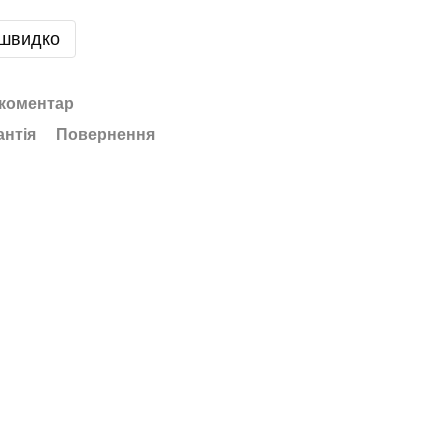
 швидко
 коментар
антія
Повернення