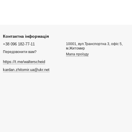
Контактна інформація
+38 096 182-77-11
10001, вул.Транспортна 3, офіс 5,
м.Житомир
Передзвонити вам?
Мапа проїзду
https://t.me/walterscheid
kardan.zhitomir.ua@ukr.net