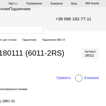
Мій кошик
Порівняння
Укр
Рус
Бажання
Вхід
ехніки
Підшипники
+38 096 182-77-11
нт для техніки
Підшипники
Підшипники BBC-R
)
180111 (6011-2RS)
Артикул
180111
Порівняти
В бажання
опичувальної знижки
) (BBC-R)