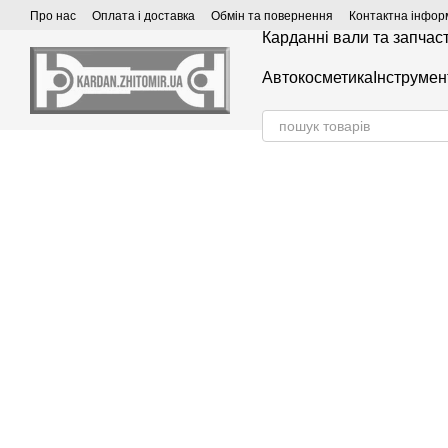
Перейти до основного контенту
Про нас
Оплата і доставка
Обмін та повернення
Контактна інфор
Карданні вали та запчас
Автокосметика
Інструмен