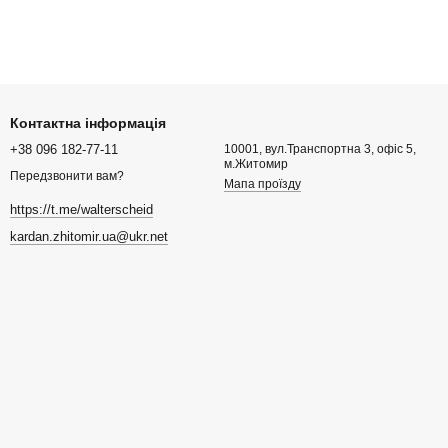
Контактна інформація
+38 096 182-77-11
10001, вул.Транспортна 3, офіс 5,
м.Житомир
Передзвонити вам?
Мапа проїзду
https://t.me/walterscheid
kardan.zhitomir.ua@ukr.net