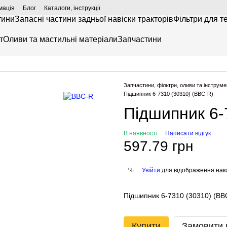
мація
Блог
Каталоги, інструкції
тини
Запасні частини задньої навіски тракторів
Фільтри для т
т
Оливи та мастильні матеріали
Запчастини
Запчастини, фільтри, оливи та інструме
Підшипник 6-7310 (30310) (BBC-R)
Підшипник 6-
В наявності
Написати відгук
597.79 грн
Увійти
для відображення нак
%
Підшипник 6-7310 (30310) (BB
Купити
Замовити