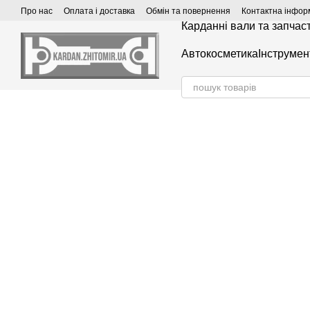
Перейти до основного контенту
Про нас
Оплата і доставка
Обмін та повернення
Контактна інфор
Карданні вали та запчас
Автокосметика
Інструмен