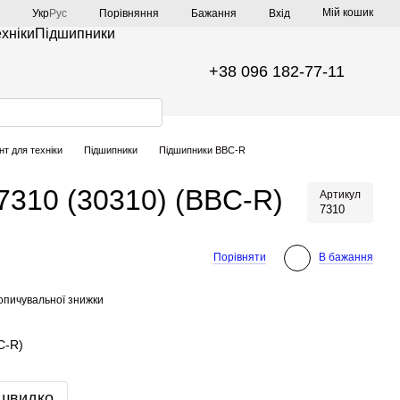
Мій кошик
Порівняння
Укр
Рус
Бажання
Вхід
ехніки
Підшипники
+38 096 182-77-11
нт для техніки
Підшипники
Підшипники BBC-R
7310 (30310) (BBC-R)
Артикул
7310
Порівняти
В бажання
опичувальної знижки
C-R)
 швидко