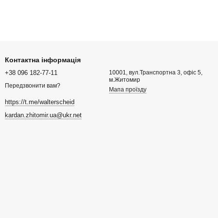
Контактна інформація
+38 096 182-77-11
10001, вул.Транспортна 3, офіс 5,
м.Житомир
Передзвонити вам?
Мапа проїзду
https://t.me/walterscheid
kardan.zhitomir.ua@ukr.net