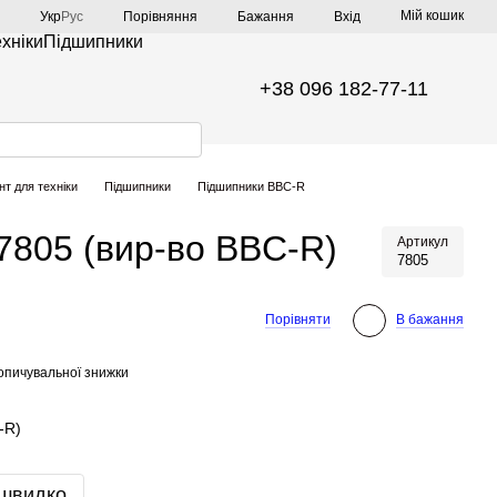
Мій кошик
Порівняння
Укр
Рус
Бажання
Вхід
ехніки
Підшипники
+38 096 182-77-11
нт для техніки
Підшипники
Підшипники BBC-R
7805 (вир-во BBC-R)
Артикул
7805
Порівняти
В бажання
опичувальної знижки
-R)
 швидко