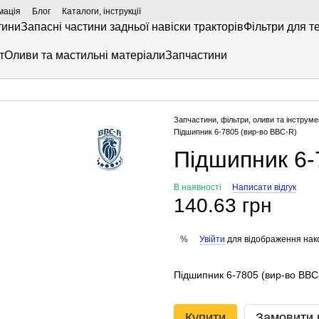
мація
Блог
Каталоги, інструкції
тини
Запасні частини задньої навіски тракторів
Фільтри для т
т
Оливи та мастильні матеріали
Запчастини
Запчастини, фільтри, оливи та інструме
Підшипник 6-7805 (вир-во BBC-R)
Підшипник 6-
В наявності
Написати відгук
140.63 грн
Увійти
для відображення нак
%
Підшипник 6-7805 (вир-во BBC
Купити
Замовити