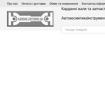
Перейти до основного контенту
Про нас
Оплата і доставка
Обмін та повернення
Контактна інфор
Карданні вали та запчас
Автокосметика
Інструмен