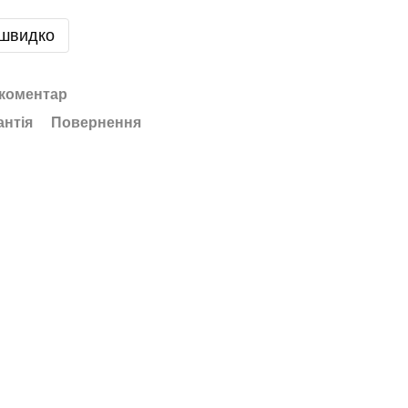
 швидко
 коментар
антія
Повернення