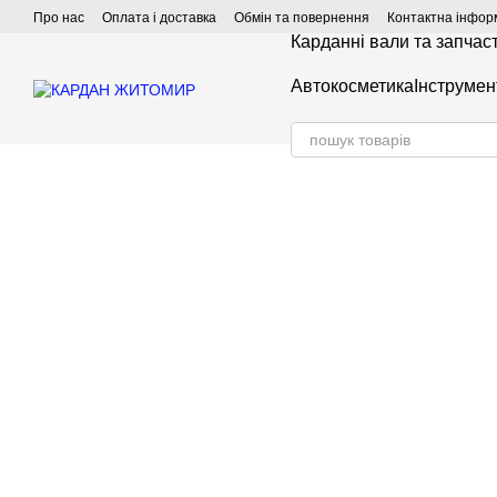
Перейти до основного контенту
Про нас
Оплата і доставка
Обмін та повернення
Контактна інфор
Карданні вали та запчас
Автокосметика
Інструмен