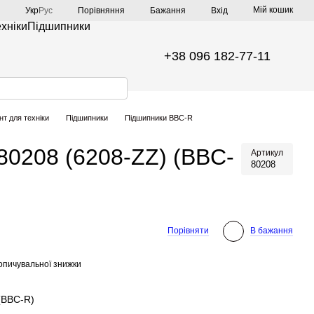
Мій кошик
Порівняння
Укр
Рус
Бажання
Вхід
ехніки
Підшипники
+38 096 182-77-11
нт для техніки
Підшипники
Підшипники BBC-R
80208 (6208-ZZ) (BBC-
Артикул
80208
Порівняти
В бажання
опичувальної знижки
(BBC-R)