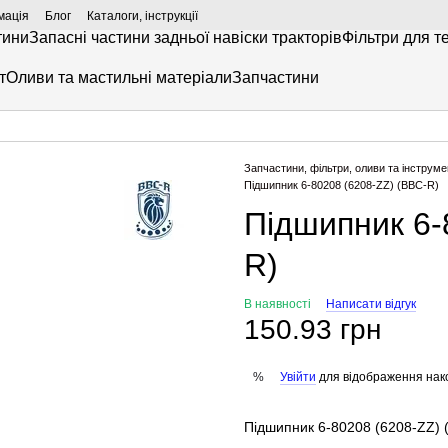
мація
Блог
Каталоги, інструкції
тини
Запасні частини задньої навіски тракторів
Фільтри для т
т
Оливи та мастильні матеріали
Запчастини
Запчастини, фільтри, оливи та інструме
Підшипник 6-80208 (6208-ZZ) (BBC-R)
Підшипник 6-
R)
В наявності
Написати відгук
150.93 грн
Увійти
для відображення нак
%
Підшипник 6-80208 (6208-ZZ) 