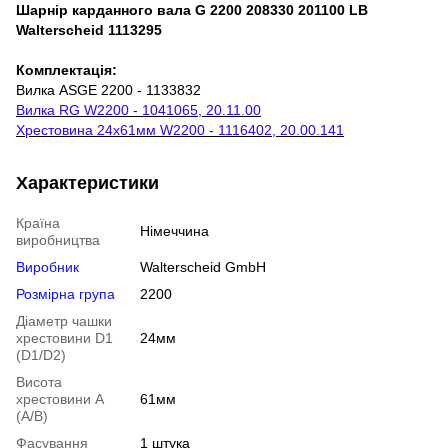
Шарнір карданного вала G 2200 208330 201100 LB
Walterscheid 1113295
Комплектація:
Вилка ASGE 2200 - 1133832
Вилка RG W2200 - 1041065, 20.11.00
Хрестовина 24х61мм W2200 - 1116402, 20.00.141
Характеристики
Країна
Німеччина
виробництва
Виробник
Walterscheid GmbH
Розмірна група
2200
Діаметр чашки
хрестовини D1
24мм
(D1/D2)
Висота
хрестовини A
61мм
(A/B)
Фасування
1 штука