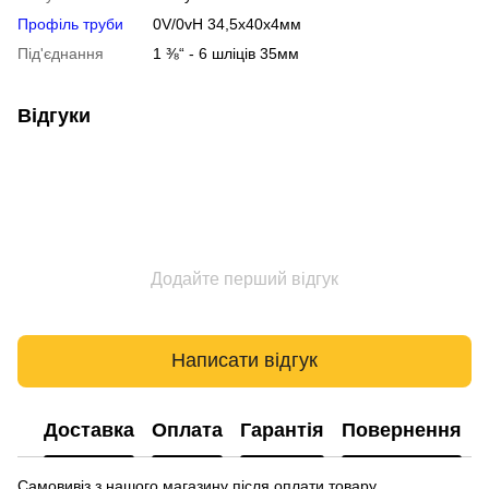
Профіль труби
0V/0vH 34,5х40х4мм
Під'єднання
1 ⅜“ - 6 шліців 35мм
Відгуки
Додайте перший відгук
Написати відгук
Доставка
Оплата
Гарантія
Повернення
Самовивіз з нашого магазину після оплати товару