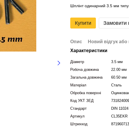
Шплінт одинарний 3.5 мм типу
Купити
Замовити
Опис
Новий відгук або
Характеристики
Діаметр
3.5 мм
Робоча довжина
22.00 мм
Загальна довжина
60.50 мм
Матеріал
Сталь
Обробка поверхні
Оцинкова
Код УКТ ЗЕД
73182400
Стандарт
DIN 11024
Артикул
CL35EKR
Штрихкод
87196071