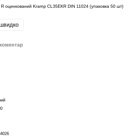
 R оцинкований Kramp CL35EKR DIN 11024 (упаковка 50 шт)
 швидко
 коментар
ний
90
34026