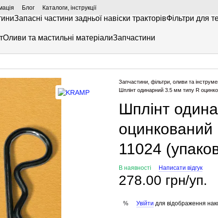
мація
Блог
Каталоги, інструкції
тини
Запасні частини задньої навіски тракторів
Фільтри для т
т
Оливи та мастильні матеріали
Запчастини
Запчастини, фільтри, оливи та інструме
Шплінт одинарний 3.5 мм типу R оцинк
Шплінт одина
оцинкований
11024 (упако
В наявності
Написати відгук
278.00 грн/уп.
Увійти
для відображення нак
%