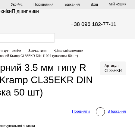
Мій кошик
Порівняння
Укр
Рус
Бажання
Вхід
ехніки
Підшипники
+38 096 182-77-11
нт для техніки
Запчастини
Кріпильні елементи
ований Kramp CL35EKR DIN 11024 (упаковка 50 шт)
рний 3.5 мм типу R
Артикул
CL35EKR
 Kramp CL35EKR DIN
вка 50 шт)
Порівняти
В бажання
опичувальної знижки