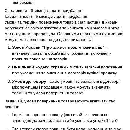
підприємця
Хрестовини - 6 місяців з дати придбання.
Карданні вали - 6 місяців з дати придбання.
Умови та терміни повернення товарів (запчастин) в Україні
регулюються законодавством та конкретними умовами угоди
між покупцем і продавцем. Основними правовими актами, які
можуть мати відношення до цього питання, є:
Закон України "Про захист прав споживачів"
-
визначає права та обов'язки споживачів, включаючи
правила повернення товарів.
Цивільний кодекс України
- містить загальні положення
про укладення та виконання договорів купівлі-продажу.
Умови договору
- саме умови, які визначені в договорі
між покупцем і продавцем, також можуть визначати
терміни та умови повернення товару.
Зазвичай, умови повернення товару можуть включати такі
аспекти:
Термін повернення товару (зазвичай визначається
відповідно до законодавства або умовами угоди) 14 діб.
Стан товару (товар повинен бути непошкодженим та має