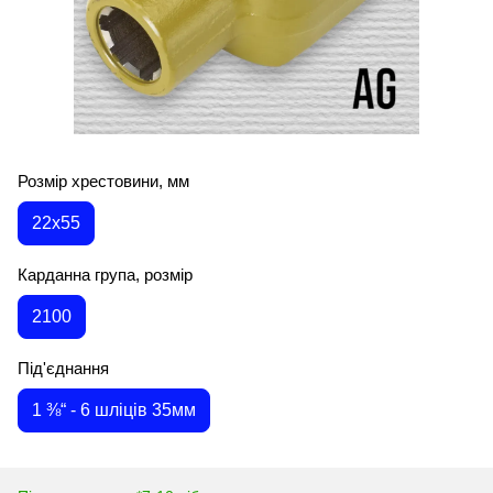
Розмір хрестовини, мм
22х55
Карданна група, розмір
2100
Під'єднання
1 ⅜“ - 6 шліців 35мм