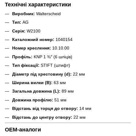
Технічні характеристики
Виробник:
Walterscheid
Тип:
AG
Серія:
W2100
Каталожний номер:
1040154
Номер креслення:
10.10.00
Профіль:
KNP 1 ⅜″ (6 шліців)
Тип фіксації:
STIFT (штифт)
Діаметр під хрестовину (d):
22 мм
Ширина вилки (B):
63 мм
Загальна довжина (L):
89 мм
Довжина профілю:
51 мм
Відстань від торця до отвору:
14 мм
Відстань до центру отвору:
22 мм
OEM-аналоги