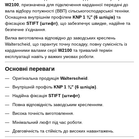
W2100
, призначена для підключення карданної передачі до
вала відбору потужності (ВВП) сільськогосподарської техніки.
Оснащена внутрішнім профілем
KNP 1 ⅜″ (6 шліців)
та
фіксацією
STIFT (штифт)
, що забезпечує швидке, надійне та
безпечне з'єднання.
Вилка виготовлена відповідно до заводських креслень
Walterscheid, що гарантує точну посадку, повну сумісність із
карданними валами серії
W2100
та тривалий термін
експлуатації навіть у важких умовах роботи.
Основні переваги
Оригінальна продукція
Walterscheid
.
Внутрішній профіль
KNP 1 ⅜″ (6 шліців)
.
Надійна фіксація
STIFT (штифт)
.
Повна відповідність заводським кресленням.
Висока точність виготовлення.
Мінімальний люфт під час роботи.
Довговічність та стійкість до високих навантажень.