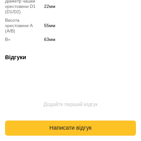
Діаметр чашки
хрестовини D1
22мм
(D1/D2)
Висота
хрестовини A
55мм
(A/B)
B=
63мм
Відгуки
Додайте перший відгук
Написати відгук