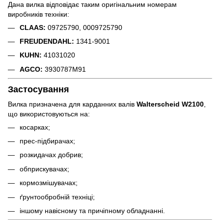
Дана вилка відповідає таким оригінальним номерам
виробників техніки:
CLAAS:
09725790, 0009725790
FREUDENDAHL:
1341-9001
KUHN:
41031020
AGCO:
3930787M91
Застосування
Вилка призначена для карданних валів
Walterscheid W2100
,
що використовуються на:
косарках;
прес-підбирачах;
розкидачах добрив;
обприскувачах;
кормозмішувачах;
ґрунтообробній техніці;
іншому навісному та причіпному обладнанні.