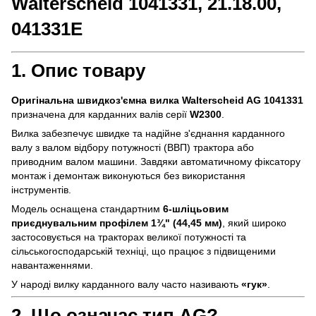
Walterscheid 1041331, 21.18.00,
041331E
1. Опис товару
Оригінальна швидкоз'ємна вилка Walterscheid AG 1041331
призначена для карданних валів серії
W2300
.
Вилка забезпечує швидке та надійне з'єднання карданного
валу з валом відбору потужності (ВВП) трактора або
приводним валом машини. Завдяки автоматичному фіксатору
монтаж і демонтаж виконуються без використання
інструментів.
Модель оснащена стандартним
6-шліцьовим
приєднувальним профілем 1¾" (44,45 мм)
, який широко
застосовується на тракторах великої потужності та
сільськогосподарській техніці, що працює з підвищеними
навантаженнями.
У народі вилку карданного валу часто називають
«гук»
.
2. Що означає тип AG?