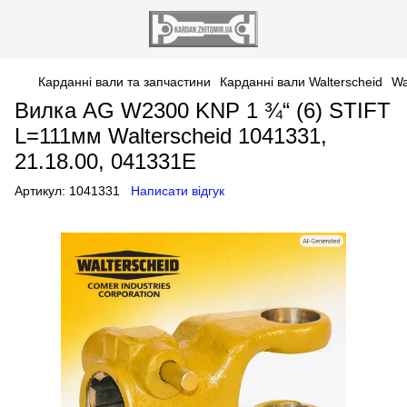
Карданні вали та запчастини
Карданні вали Walterscheid
Wa
Вилка AG W2300 KNP 1 ¾“ (6) STIFT
L=111мм Walterscheid 1041331,
21.18.00, 041331E
Артикул:
1041331
Написати відгук