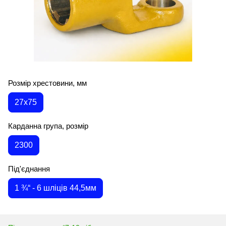
Розмір хрестовини, мм
27х75
Карданна група, розмір
2300
Під'єднання
1 ¾“ - 6 шліців 44,5мм