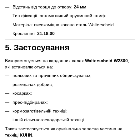
Відстань від торця до отвору:
24 мм
Тип фіксації: автоматичний пружинний штифт
Матеріал: високоміцна кована сталь Walterscheid
Креслення:
21.18.00
5. Застосування
Використовується на карданних валах
Walterscheid W2300
,
які встановлюються на:
польових та причіпних обприскувачах;
розкидачах добрив;
косарках;
прес-підбирачах;
кормозаготівельній техніці;
іншій сільськогосподарській техніці.
Також застосовується як оригінальна запасна частина на
техніці
KUHN
.