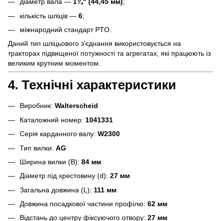
діаметр вала —
1¾" (44,45 мм)
;
кількість шліців —
6
;
міжнародний стандарт PTO.
Даний тип шліцьового з'єднання використовується на
тракторах підвищеної потужності та агрегатах, які працюють із
великим крутним моментом.
4. Технічні характеристики
Виробник:
Walterscheid
Каталожний номер:
1041331
Серія карданного валу:
W2300
Тип вилки:
AG
Ширина вилки (B):
84 мм
Діаметр під хрестовину (d):
27 мм
Загальна довжина (L):
111 мм
Довжина посадкової частини профілю:
62 мм
Відстань до центру фіксуючого отвору:
27 мм