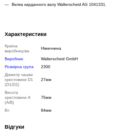
Вилка карданного валу Walterscheid AG 1041331.
Характеристики
Країна
Німеччина
виробництва
Виробник
Walterscheid GmbH
Розмірна група
2300
Діаметр чашки
хрестовини D1
27мм
(D1/D2)
Висота
хрестовини A
75мм
(A/B)
B=
84мм
Відгуки