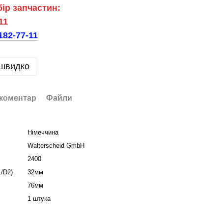
бір запчастин:
11
182-77-11
 швидко
 коментар
Файли
Німеччина
Walterscheid GmbH
2400
/D2)
32мм
76мм
1 штука