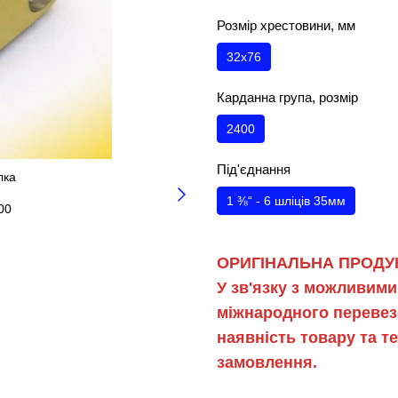
Розмір хрестовини, мм
32х76
Карданна група, розмір
2400
Під'єднання
1 ⅜“ - 6 шліців 35мм
ОРИГІНАЛЬНА ПРОДУК
У зв'язку з можливими
міжнародного перевез
наявність товару та 
замовлення.