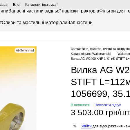
мація
Блог
Каталоги, інструкції
тини
Запасні частини задньої навіски тракторів
Фільтри для т
т
Оливи та мастильні матеріали
Запчастини
Запчастини, фільтри, оливи та інструме
Карданні вали Walterscheid
Walters
Вилка AG W2400 KNP 1 ⅜“ (6) STIFT L=1
Вилка AG W24
STIFT L=112м
1056699, 35.
В наявності
Написати відгук
3 503.00 грн/шт
Увійти
для відображення нак
%