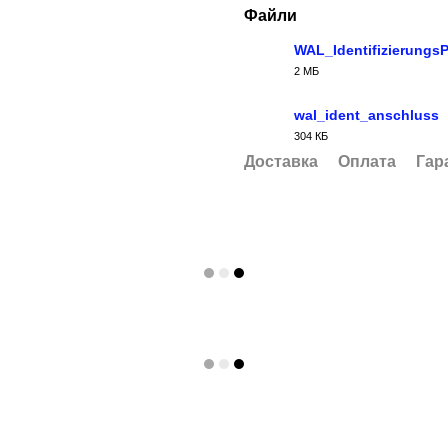
Файли
WAL_Identifizierung
2 МБ
PDF
wal_ident_anschluss
304 КБ
PNG
Доставка
Оплата
Гар