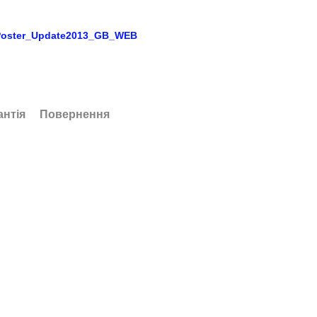
sPoster_Update2013_GB_WEB
антія
Повернення