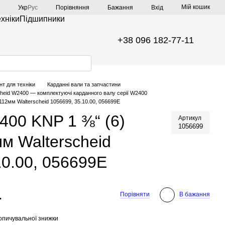
Мій кошик
Порівняння
Укр
Рус
Бажання
Вхід
ехніки
Підшипники
+38 096 182-77-11
нт для техніки
Карданні вали та запчастини
cheid W2400 — комплектуючі карданного валу серії W2400
12мм Walterscheid 1056699, 35.10.00, 056699E
00 KNP 1 ⅜“ (6)
Артикул
1056699
м Walterscheid
10.00, 056699E
.
Порівняти
В бажання
опичувальної знижки