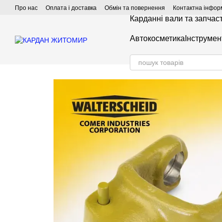
Перейти до основного контенту
Про нас
Оплата і доставка
Обмін та повернення
Контактна інфор
Карданні вали та запчас
Автокосметика
Інструмен