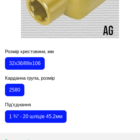
Розмір хрестовини, мм
32х36/89х106
Карданна група, розмір
2580
Під'єднання
1 ¾“ - 20 шліців 45.2мм