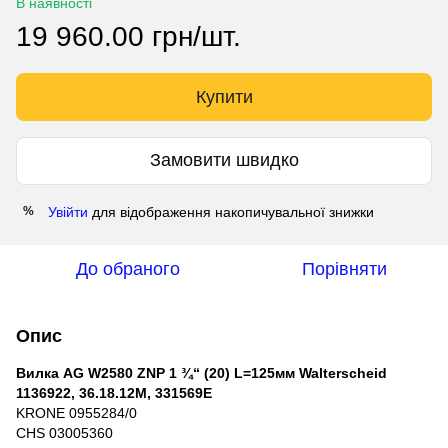
В наявності
19 960.00 грн/шт.
Купити
Замовити швидко
Увійти
для відображення накопичувальної знижки
%
До обраного
Порівняти
Опис
Вилка AG W2580 ZNP 1 ¾“ (20) L=125мм Walterscheid
1136922, 36.18.12M, 331569E
KRONE 0955284/0
CHS 03005360