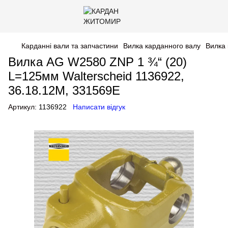
Карданні вали та запчастини
Вилка карданного валу
Вилка 
Вилка AG W2580 ZNP 1 ¾“ (20)
L=125мм Walterscheid 1136922,
36.18.12M, 331569E
Артикул:
1136922
Написати відгук