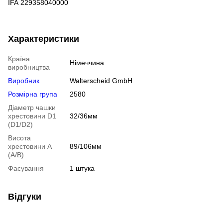
IFA 229358040000
Характеристики
Країна
Німеччина
виробництва
Виробник
Walterscheid GmbH
Розмірна група
2580
Діаметр чашки
хрестовини D1
32/36мм
(D1/D2)
Висота
хрестовини A
89/106мм
(A/B)
Фасування
1 штука
Відгуки