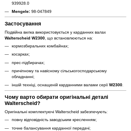
939928.0
Mengele:
98-047849
Застосування
Подвійна вилка використовується у карданних валах
Walterscheid W2300
, що встановлюються на:
кормозбиральних комбайнах;
косарках;
прес-підбирачах;
причіпному та навісному сільськогосподарському
обладнанні;
іншій техніці, оснащеній карданними валами серії
W2300
.
Чому варто обирати оригінальні деталі
Walterscheid?
Оригінальні комплектуючі Walterscheid забезпечують:
повну відповідність заводським кресленням;
точне балансування карданної передачі;