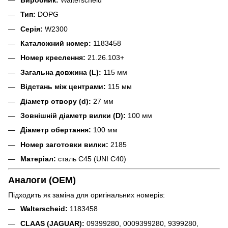
Тип:
DOPG
Серія:
W2300
Каталожний номер:
1183458
Номер креслення:
21.26.103+
Загальна довжина (L):
115 мм
Відстань між центрами:
115 мм
Діаметр отвору (d):
27 мм
Зовнішній діаметр вилки (D):
100 мм
Діаметр обертання:
100 мм
Номер заготовки вилки:
2185
Матеріал:
сталь C45 (UNI C40)
Аналоги (OEM)
Підходить як заміна для оригінальних номерів:
Walterscheid:
1183458
CLAAS (JAGUAR):
09399280, 0009399280, 9399280,