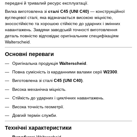
передачі й тривалий ресурс експлуатації.
Вилка виготовлена зі
сталі C45 (UNI C40)
— конструкційної
вуглецевої сталі, яка відзначається високою міцністю,
зносостійкістю та хорошою стійкістю до ударних і змінних
навантажень. Завдяки заводській точності виготовлення
деталь повністю відповідає оригінальним специфікаціям
Walterscheid.
Основні переваги
Оригінальна продукція
Walterscheid
.
Повна сумісність із карданними валами серії
W2300
.
Виготовлена зі сталі
C45 (UNI C40)
.
Висока механічна міцність.
Стійкість до ударних і циклічних навантажень.
Висока точність геометрії.
Довгий термін служби.
Технічні характеристики
Виробник:
Walterscheid