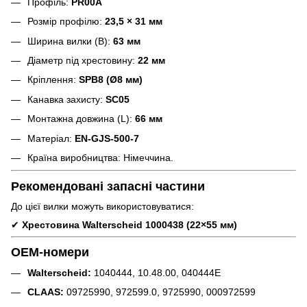
Профіль:
PR00A
Розмір профілю:
23,5 × 31 мм
Ширина вилки (B):
63 мм
Діаметр під хрестовину:
22 мм
Кріплення:
SPB8 (Ø8 мм)
Канавка захисту:
SC05
Монтажна довжина (L):
66 мм
Матеріал:
EN-GJS-500-7
Країна виробництва: Німеччина.
Рекомендовані запасні частини
До цієї вилки можуть використовуватися:
✔
Хрестовина Walterscheid 1000438 (22×55 мм)
OEM-номери
Walterscheid:
1040444, 10.48.00, 040444E
CLAAS:
09725990, 972599.0, 9725990, 000972599