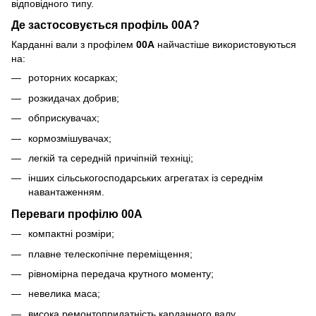
відповідного типу.
Де застосовується профіль 00A?
Карданні вали з профілем
00A
найчастіше використовуються
на:
роторних косарках;
розкидачах добрив;
обприскувачах;
кормозмішувачах;
легкій та середній причіпній техніці;
інших сільськогосподарських агрегатах із середнім
навантаженням.
Переваги профілю 00A
компактні розміри;
плавне телескопічне переміщення;
рівномірна передача крутного моменту;
невелика маса;
висока ремонтопридатність карданного валу.