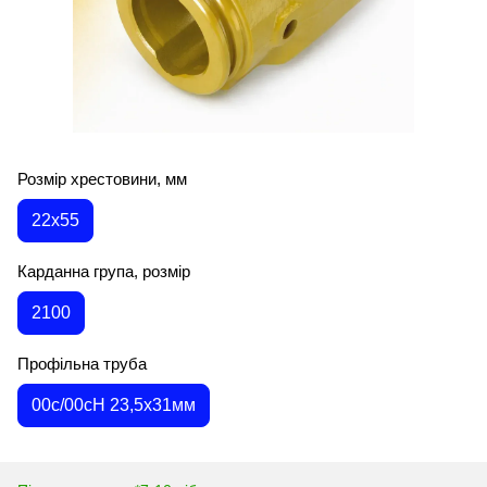
Розмір хрестовини, мм
22х55
Карданна група, розмір
2100
Профільна труба
00c/00cH 23,5х31мм