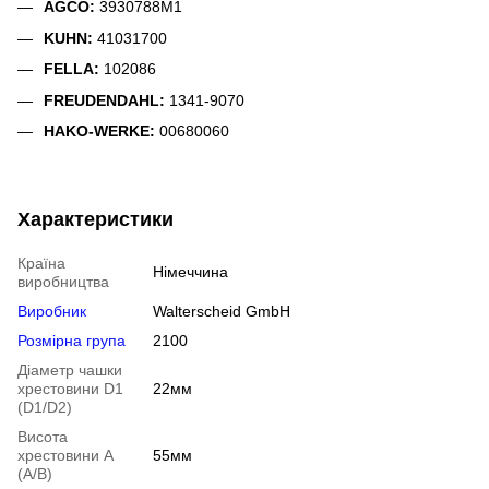
AGCO:
3930788M1
KUHN:
41031700
FELLA:
102086
FREUDENDAHL:
1341-9070
HAKO-WERKE:
00680060
Характеристики
Країна
Німеччина
виробництва
Виробник
Walterscheid GmbH
Розмірна група
2100
Діаметр чашки
хрестовини D1
22мм
(D1/D2)
Висота
хрестовини A
55мм
(A/B)