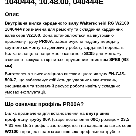
1040444, 10.48.00, 040444E
Опис
Внутрішня вилка карданного валу Walterscheid RG W2100
1040444
призначена для ремонту та складання карданних
валів серії
W2100
. Вона встановлюється на внутрішню
профільну трубу
PR00A
, забезпечуючи надійну передачу
крутного моменту та довговічну роботу карданної передачі.
Вилка оснащена напрямною канавкою
SC05
для монтажу
захисного кожуха та кріпиться пружинним штифтом
SPB8 (Ø8
мм)
.
Виготовлена з високоміцного високоміцного чавуну
EN-GJS-
500-7
, що забезпечує стійкість до ударних навантажень,
зношування та тривалий ресурс роботи навіть у складних
умовах експлуатації.
Що означає профіль
PR00A?
Вилка призначена для встановлення на
внутрішню
профільну трубу 00A
(старе позначення
00C
) розміром
23,5
× 31 мм
. Цей профіль застосовується на карданних валах серії
W2100
і працює в парі із зовнішньою профільною трубою