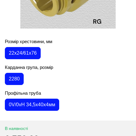
Розмір хрестовини, мм
22х24/61х76
Карданна група, розмір
2280
Профільна труба
0V/0vH 34,5х40х4мм
В наявності