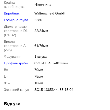
Країна
Німеччина
виробництва
Виробник
Walterscheid GmbH
Розмірна група
2280
Діаметр чашки
хрестовини D1
22/24мм
(D1/D2)
Висота
хрестовини A
61/76мм
(A/B)
Фасування
1 штука
Профіль труби
0V/0vH 34,5х40х4мм
B=
70мм
L=
75мм
d1=
10мм
Захисний конус
SC15 1365344, 85.15.04
Відгуки