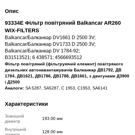
Опис
93334E Фільтр повітряний Balkancar AR260
WIX-FILTERS
Balkancar/Балканкар DV1661 D 2500 3V;
Balkancar/Балканкар DV1733 D 2500 3V;
Balkancar/Балканкар DV 1784-92;
В31513521; 6 438571; 4566693512
Фільтр повітряний (фільтруючий елемент) повітряного
дизельних автонавантажувачів Балканкар ДВ1792, ДВ
1784, ДВ1621, ДВ1786, ДВ1788, ДВ1661, з двигунами Д3900
і Д2500
Аналоги:
SA 5287, SA5287, C 1953, C1953, SA6141
Характеристики
Зовнішній
193.00 мм
діаметр
Внутрішній
128.00 мм
діаметр