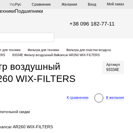
Мой заказ
Сравнение
Укр
Рус
Желания
Вход
техники
Подшипники
+38 096 182-77-11
т для техники
Фильтра для техники
Фильтра для очистки воздуха
ERS
93334E Фильтр воздушный Balkancar AR260 WIX-FILTERS
тр воздушный
Артикул
93334E
260 WIX-FILTERS
К сравнению
В желания
пительной скидки
kancar AR260 WIX-FILTERS