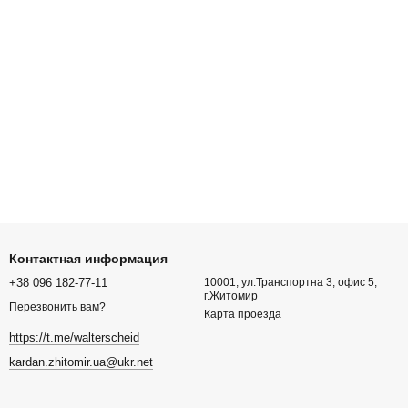
Контактная информация
+38 096 182-77-11
10001, ул.Транспортна 3, офис 5,
г.Житомир
Перезвонить вам?
Карта проезда
https://t.me/walterscheid
kardan.zhitomir.ua@ukr.net