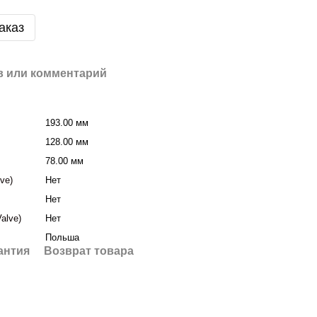
аказ
 или комментарий
193.00 мм
128.00 мм
78.00 мм
lve)
Нет
Нет
Valve)
Нет
Польша
антия
Возврат товара