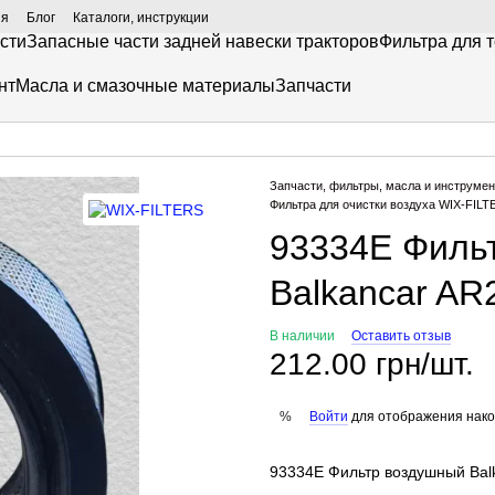
ия
Блог
Каталоги, инструкции
сти
Запасные части задней навески тракторов
Фильтра для 
нт
Масла и смазочные материалы
Запчасти
Запчасти, фильтры, масла и инструмен
Фильтра для очистки воздуха WIX-FILT
93334E Филь
Balkancar AR
В наличии
Оставить отзыв
212.00 грн/шт.
Войти
для отображения нако
%
93334E Фильтр воздушный Bal