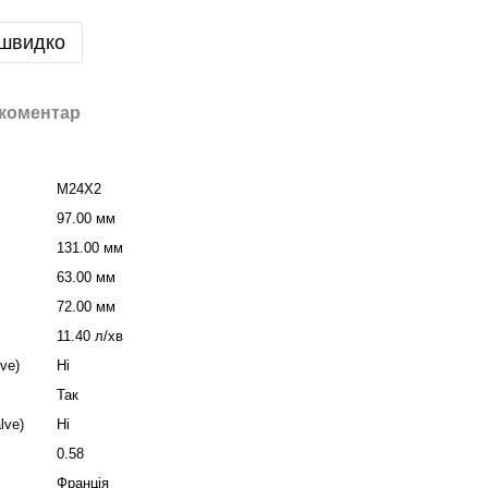
 швидко
 коментар
M24X2
97.00 мм
131.00 мм
63.00 мм
72.00 мм
11.40 л/хв
ve)
Ні
Так
lve)
Ні
0.58
Франція