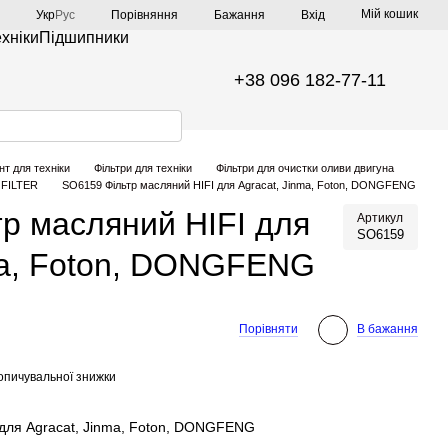
Мій кошик
Порівняння
Укр
Рус
Бажання
Вхід
ехніки
Підшипники
+38 096 182-77-11
нт для техніки
Фільтри для техніки
Фільтри для очистки оливи двигуна
I FILTER
SO6159 Фільтр масляний HIFI для Agracat, Jinma, Foton, DONGFENG
р масляний HIFI для
Артикул
SO6159
ma, Foton, DONGFENG
Порівняти
В бажання
опичувальної знижки
для Agracat, Jinma, Foton, DONGFENG