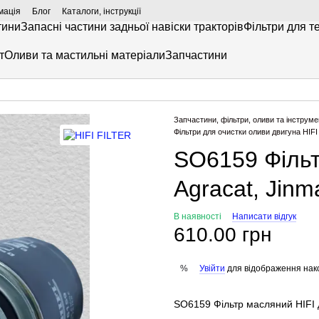
мація
Блог
Каталоги, інструкції
тини
Запасні частини задньої навіски тракторів
Фільтри для т
т
Оливи та мастильні матеріали
Запчастини
Запчастини, фільтри, оливи та інструме
Фільтри для очистки оливи двигуна HIF
SO6159 Фільт
Agracat, Jin
В наявності
Написати відгук
610.00 грн
Увійти
для відображення нак
%
SO6159 Фільтр масляний HIFI 