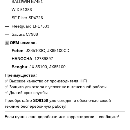
BALDWIN B7451
WIX 51383
SF Filter SP4726
Fleetguard LF17533
Sacura C7988
🆔
OEM номера:
Foton
: JX85100C, JX85100CD
HANGCHA
: 12789897
Bengbu
: JX 85100, JX85100
Преимущества:
✅ Высокое качество от производителя HiFi
✅ Защита двигателя в условиях интенсивной работы
✅ Долгий срок службы
Приобретайте
SO6159
уже сегодня и обеспечьте своей
технике бесперебойную работу!
Если нужны еще доработки или корректировки – сообщите!