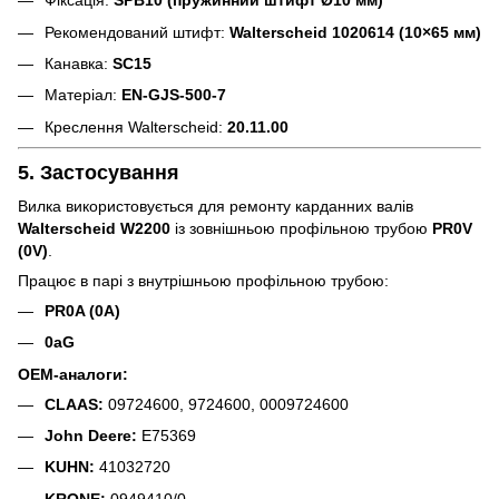
Фіксація:
SPB10 (пружинний штифт Ø10 мм)
Рекомендований штифт:
Walterscheid 1020614 (10×65 мм)
Канавка:
SC15
Матеріал:
EN-GJS-500-7
Креслення Walterscheid:
20.11.00
5. Застосування
Вилка використовується для ремонту карданних валів
Walterscheid W2200
із зовнішньою профільною трубою
PR0V
(0V)
.
Працює в парі з внутрішньою профільною трубою:
PR0A (0A)
0aG
OEM-аналоги:
CLAAS:
09724600, 9724600, 0009724600
John Deere:
E75369
KUHN:
41032720
KRONE:
0949410/0