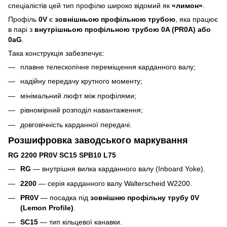
спеціалістів цей тип профілю широко відомий як
«лимон»
.
Профіль
0V
є
зовнішньою профільною трубою
, яка працює
в парі з
внутрішньою профільною трубою 0A (PR0A) або
0aG
.
Така конструкція забезпечує:
плавне телескопічне переміщення карданного валу;
надійну передачу крутного моменту;
мінімальний люфт між профілями;
рівномірний розподіл навантаження;
довговічність карданної передачі.
Розшифровка заводського маркування
RG 2200 PR0V SC15 SPB10 L75
RG
— внутрішня вилка карданного валу (Inboard Yoke).
2200
— серія карданного валу Walterscheid W2200.
PR0V
— посадка під
зовнішню профільну трубу 0V
(Lemon Profile)
.
SC15
— тип кільцевої канавки.