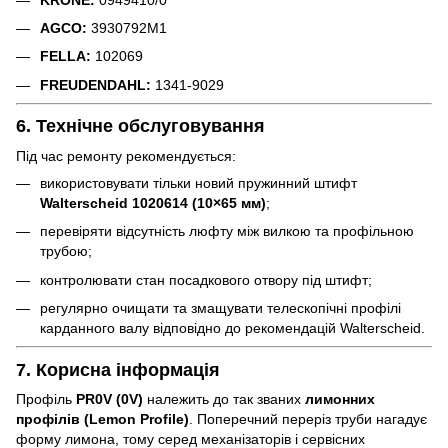
AGCO:
3930792M1
FELLA:
102069
FREUDENDAHL:
1341-9029
6. Технічне обслуговування
Під час ремонту рекомендується:
використовувати тільки новий пружинний штифт
Walterscheid 1020614 (10×65 мм)
;
перевіряти відсутність люфту між вилкою та профільною
трубою;
контролювати стан посадкового отвору під штифт;
регулярно очищати та змащувати телескопічні профілі
карданного валу відповідно до рекомендацій Walterscheid.
7. Корисна інформація
Профіль
PR0V (0V)
належить до так званих
лимонних
профілів (Lemon Profile)
. Поперечний переріз труби нагадує
форму лимона, тому серед механізаторів і сервісних