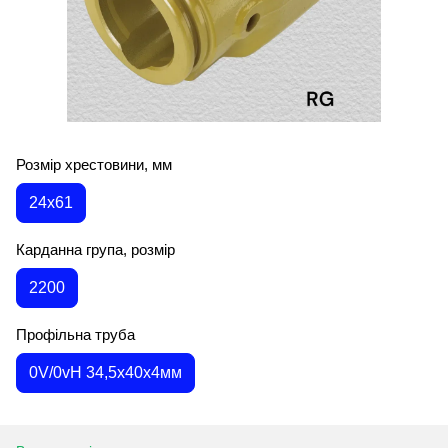
Розмір хрестовини, мм
24х61
Карданна група, розмір
2200
Профільна труба
0V/0vH 34,5х40х4мм