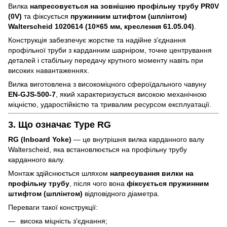
Вилка
напресовується на зовнішню профільну трубу PR0V
(0V)
та фіксується
пружинним штифтом (шплінтом)
Walterscheid 1020614 (10×65 мм, креслення 61.05.04)
.
Конструкція забезпечує жорстке та надійне з'єднання
профільної труби з карданним шарніром, точне центрування
деталей і стабільну передачу крутного моменту навіть при
високих навантаженнях.
Вилка виготовлена з високоміцного сфероїдального чавуну
EN-GJS-500-7
, який характеризується високою механічною
міцністю, ударостійкістю та тривалим ресурсом експлуатації.
3. Що означає Type RG
RG (Inboard Yoke)
— це внутрішня вилка карданного валу
Walterscheid, яка встановлюється на профільну трубу
карданного валу.
Монтаж здійснюється шляхом
напресування вилки на
профільну трубу
, після чого вона
фіксується пружинним
штифтом (шплінтом)
відповідного діаметра.
Переваги такої конструкції:
висока міцність з'єднання;