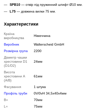
SPB10
— отвір під пружинний штифт Ø10 мм.
L75
— довжина вилки 75 мм.
Характеристики
Країна
Німеччина
виробництва
Виробник
Walterscheid GmbH
Розмірна група
2200
Діаметр чашки
хрестовини D1
24мм
(D1/D2)
Висота
хрестовини A
61мм
(A/B)
Фасування
1 штука
Профіль труби
0V/0vH 34,5х40х4мм
B=
70мм
L=
75мм