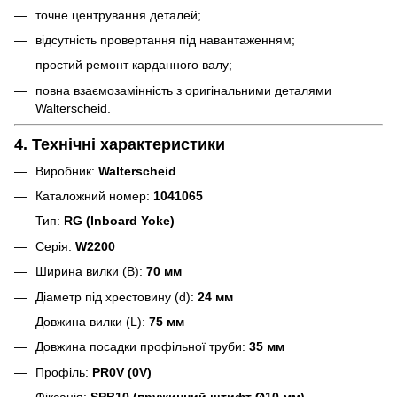
точне центрування деталей;
відсутність провертання під навантаженням;
простий ремонт карданного валу;
повна взаємозамінність з оригінальними деталями
Walterscheid.
4. Технічні характеристики
Виробник:
Walterscheid
Каталожний номер:
1041065
Тип:
RG (Inboard Yoke)
Серія:
W2200
Ширина вилки (B):
70 мм
Діаметр під хрестовину (d):
24 мм
Довжина вилки (L):
75 мм
Довжина посадки профільної труби:
35 мм
Профіль:
PR0V (0V)