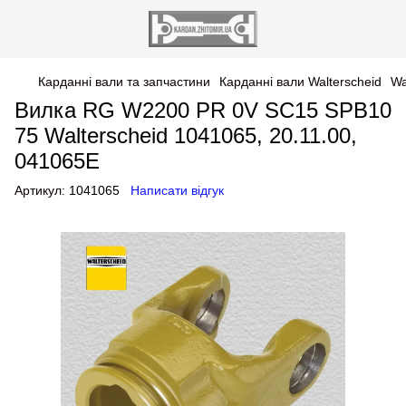
Карданні вали та запчастини
Карданні вали Walterscheid
Wa
Вилка RG W2200 PR 0V SC15 SPB10
75 Walterscheid 1041065, 20.11.00,
041065E
Артикул:
1041065
Написати відгук