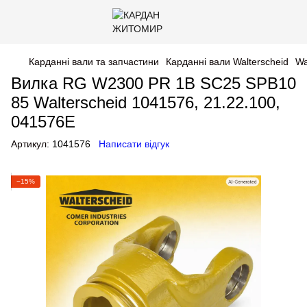
Карданні вали та запчастини
Карданні вали Walterscheid
Wa
Вилка RG W2300 PR 1B SC25 SPB10
85 Walterscheid 1041576, 21.22.100,
041576E
Артикул:
1041576
Написати відгук
−15%