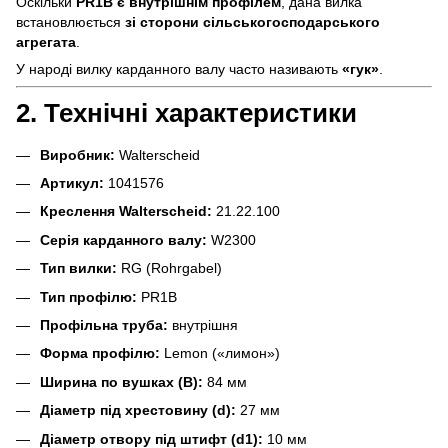
Оскільки
PR1B є внутрішнім профілем
, дана вилка
встановлюється
зі сторони сільськогосподарського
агрегата
.
У народі вилку карданного валу часто називають
«гук»
.
2. Технічні характеристики
Виробник:
Walterscheid
Артикул:
1041576
Креслення Walterscheid:
21.22.100
Серія карданного валу:
W2300
Тип вилки:
RG (Rohrgabel)
Тип профілю:
PR1B
Профільна труба:
внутрішня
Форма профілю:
Lemon («лимон»)
Ширина по вушках (B):
84 мм
Діаметр під хрестовину (d):
27 мм
Діаметр отвору під штифт (d1):
10 мм