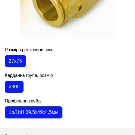
Розмір хрестовини, мм
27х75
Карданна група, розмір
2300
Профільна труба
1b/1bH 39,5x49x4.5мм