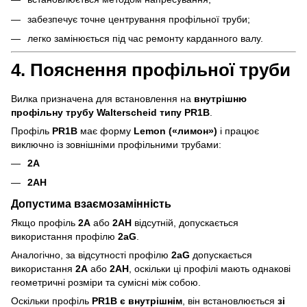
забезпечує точне центрування профільної труби;
легко замінюється під час ремонту карданного валу.
4. Пояснення профільної труби
Вилка призначена для встановлення на
внутрішню
профільну трубу Walterscheid типу PR1B
.
Профіль
PR1B
має форму
Lemon («лимон»)
і працює
виключно із зовнішніми профільними трубами:
2A
2AH
Допустима взаємозамінність
Якщо профіль
2A
або
2AH
відсутній, допускається
використання профілю
2aG
.
Аналогічно, за відсутності профілю
2aG
допускається
використання
2A
або
2AH
, оскільки ці профілі мають однакові
геометричні розміри та сумісні між собою.
Оскільки профіль
PR1B є внутрішнім
, він встановлюється
зі