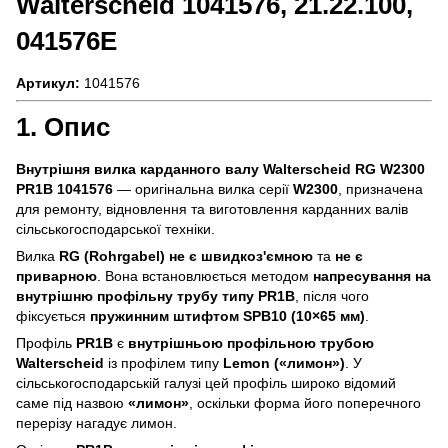
Walterscheid 1041576, 21.22.100,
041576E
Артикул:
1041576
1. Опис
Внутрішня вилка карданного валу Walterscheid RG W2300
PR1B 1041576
— оригінальна вилка серії
W2300
, призначена
для ремонту, відновлення та виготовлення карданних валів
сільськогосподарської техніки.
Вилка
RG (Rohrgabel)
не є швидкоз'ємною
та
не є
приварною
. Вона встановлюється методом
напресування на
внутрішню профільну трубу типу PR1B
, після чого
фіксується
пружинним штифтом SPB10 (10×65 мм)
.
Профіль
PR1B
є
внутрішньою профільною трубою
Walterscheid
із профілем типу
Lemon («лимон»)
. У
сільськогосподарській галузі цей профіль широко відомий
саме під назвою
«лимон»
, оскільки форма його поперечного
перерізу нагадує лимон.