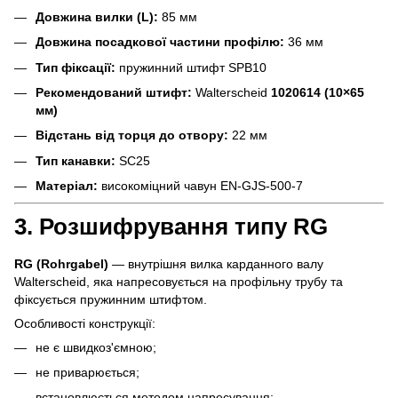
Довжина вилки (L):
85 мм
Довжина посадкової частини профілю:
36 мм
Тип фіксації:
пружинний штифт SPB10
Рекомендований штифт:
Walterscheid
1020614 (10×65
мм)
Відстань від торця до отвору:
22 мм
Тип канавки:
SC25
Матеріал:
високоміцний чавун EN-GJS-500-7
3. Розшифрування типу RG
RG (Rohrgabel)
— внутрішня вилка карданного валу
Walterscheid, яка напресовується на профільну трубу та
фіксується пружинним штифтом.
Особливості конструкції:
не є швидкоз'ємною;
не приварюється;
встановлюється методом напресування;