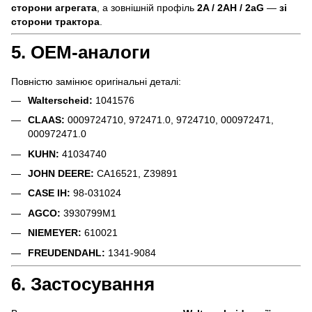
сторони агрегата
, а зовнішній профіль
2A / 2AH / 2aG
—
зі
сторони трактора
.
5. OEM-аналоги
Повністю замінює оригінальні деталі:
Walterscheid:
1041576
CLAAS:
0009724710, 972471.0, 9724710, 000972471,
000972471.0
KUHN:
41034740
JOHN DEERE:
CA16521, Z39891
CASE IH:
98-031024
AGCO:
3930799M1
NIEMEYER:
610021
FREUDENDAHL:
1341-9084
6. Застосування