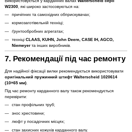
Використовується у карданних валах
Walterscheid серії
W2300
, які широко застосовуються на:
причіпних та самохідних обприскувачах;
кормозаготівельній техніці;
ґрунтообробних агрегатах;
техніці
CLAAS, KUHN, John Deere, CASE IH, AGCO,
Niemeyer
та інших виробників.
7. Рекомендації під час ремонту
Для надійної фіксації вилки рекомендується використовувати
оригінальний пружинний штифт Walterscheid 1020614
(10×65 мм)
.
Під час ремонту карданного валу також рекомендується
перевірити:
стан профільних труб;
знос хрестовини;
люфт у посадочних місцях;
стан захисних кожухів карданного валу.