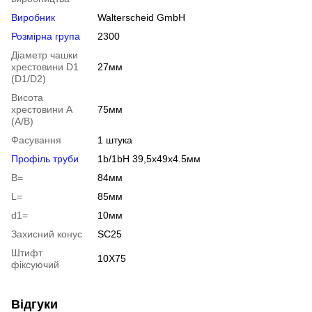
Виробник
Walterscheid GmbH
Розмірна група
2300
Діаметр чашки
хрестовини D1
27мм
(D1/D2)
Висота
хрестовини A
75мм
(A/B)
Фасування
1 штука
Профіль труби
1b/1bH 39,5x49x4.5мм
B=
84мм
L=
85мм
d1=
10мм
Захисний конус
SC25
Штифт
10X75
фіксуючий
Відгуки