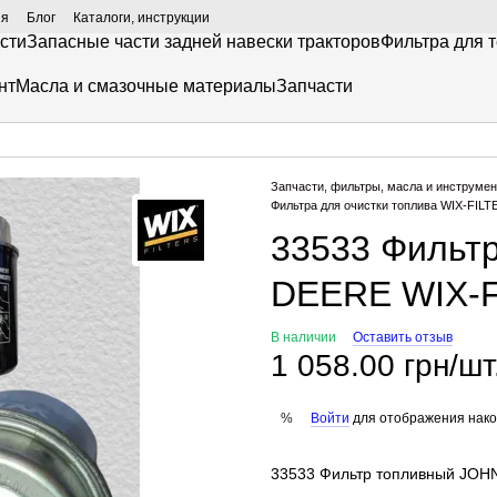
ия
Блог
Каталоги, инструкции
сти
Запасные части задней навески тракторов
Фильтра для 
нт
Масла и смазочные материалы
Запчасти
Запчасти, фильтры, масла и инструмен
Фильтра для очистки топлива WIX-FILT
33533 Фильт
DEERE WIX-Fi
В наличии
Оставить отзыв
1 058.00 грн/шт
Войти
для отображения нако
%
33533 Фильтр топливный JOHN