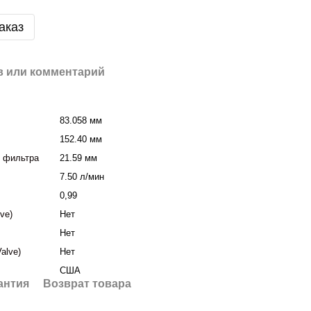
аказ
 или комментарий
83.058 мм
152.40 мм
я фильтра
21.59 мм
7.50 л/мин
0,99
lve)
Нет
Нет
Valve)
Нет
США
антия
Возврат товара