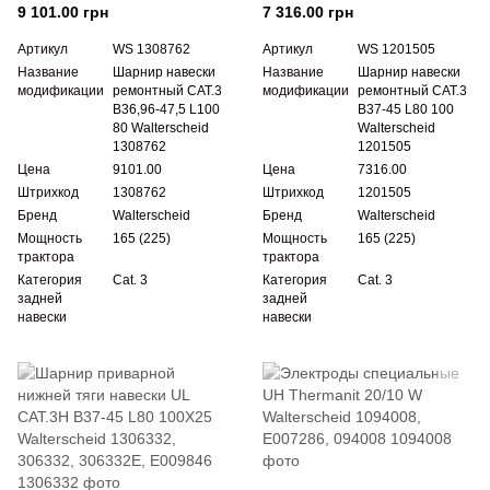
Walterscheid 1308762
Walterscheid 1201505
9 101.00 грн
7 316.00 грн
Артикул
WS 1308762
Артикул
WS 1201505
Название
Шарнир навески
Название
Шарнир навески
модификации
ремонтный CAT.3
модификации
ремонтный CAT.3
B36,96-47,5 L100
B37-45 L80 100
80 Walterscheid
Walterscheid
1308762
1201505
Цена
9101.00
Цена
7316.00
Штрихкод
1308762
Штрихкод
1201505
Бренд
Walterscheid
Бренд
Walterscheid
Мощность
165 (225)
Мощность
165 (225)
трактора
трактора
Категория
Cat. 3
Категория
Cat. 3
задней
задней
навески
навески