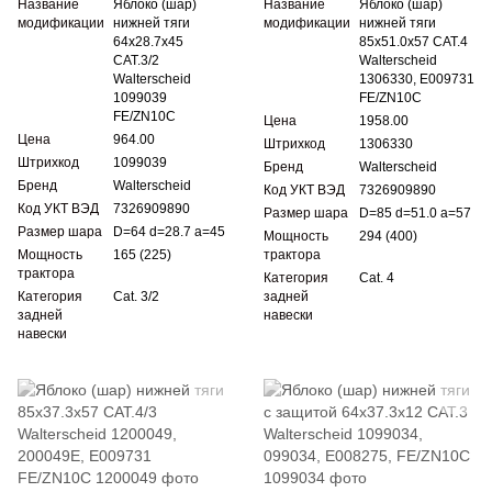
Название
Яблоко (шар)
Название
Яблоко (шар)
модификации
нижней тяги
модификации
нижней тяги
64x28.7x45
85x51.0x57 CAT.4
CAT.3/2
Walterscheid
Walterscheid
1306330, E009731
1099039
FE/ZN10C
FE/ZN10C
Цена
1958.00
Цена
964.00
Штрихкод
1306330
Штрихкод
1099039
Бренд
Walterscheid
Бренд
Walterscheid
Код УКТ ВЭД
7326909890
Код УКТ ВЭД
7326909890
Размер шара
D=85 d=51.0 a=57
Размер шара
D=64 d=28.7 a=45
Мощность
294 (400)
Мощность
165 (225)
трактора
трактора
Категория
Cat. 4
Категория
Cat. 3/2
задней
задней
навески
навески