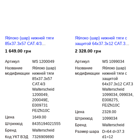
Яблоко (шар) нижней тяги
Яблоко (шар) нижней тяги с
85x37.3x57 CAT.4/3
защитой 64x37.3x12 CAT.3
Walterscheid 1200049, 200049E,
Walterscheid 1099034, 099034,
1 649.00 грн
2 328.00 грн
E009731 FE/ZN10C
E008275, FE/ZN10C
Артикул
WS 1200049
Артикул
WS 1099034
Название
Яблоко (шар)
Название
Яблоко (шар)
модификации
нижней тяги
модификации
нижней тяги с
85x37.3x57
защитой
CAT.4/3
64x37.3x12 CAT.3
Walterscheid
Walterscheid
1200049,
1099034, 099034,
200049E,
E008275,
E009731
FE/ZN10C
FE/ZN10C
Цена
2328.00
Цена
1649.00
Штрихкод
1099034
Штрихкод
8435194021555
Бренд
Walterscheid
Бренд
Walterscheid
Размер шара
D=64 d=37.3
Код УКТ ВЭД
7326909890
d1=12