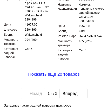
с резьбой OHK
Название
Комплект
CAT.4 1 3/4-5UNC
модификации
приварных крюков
L363 GR.KTL-SW
задней навески
Walterscheid
Cat.3 CBM
1204899
080123006
Цена
41677.00
Цена
19522.00
Штрихкод
1204899
Бренд
CBM
Бренд
Walterscheid
Размер шара
D=64 d=37.3 a=45
Мощность
294 (400)
Мощность
165 (225)
трактора
трактора
Категория
Cat. 4
Категория
Cat. 3
задней
задней
навески
навески
Показать еще 20 товаров
Назад
Вперед
1
из 3
Запасные части задней навески тракторов