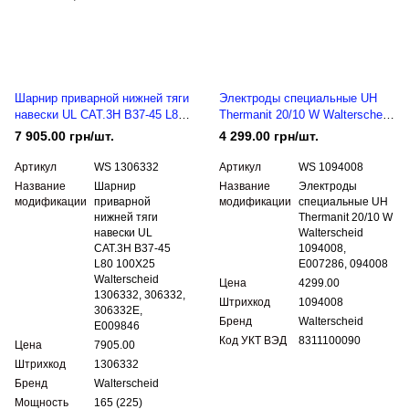
Шарнир приварной нижней тяги
Электроды специальные UH
навески UL CAT.3H B37-45 L80
Thermanit 20/10 W Walterscheid
100X25 Walterscheid 1306332,
1094008, E007286, 094008
7 905.00 грн/шт.
4 299.00 грн/шт.
306332, 306332E, E009846
Артикул
WS 1306332
Артикул
WS 1094008
Название
Шарнир
Название
Электроды
модификации
приварной
модификации
специальные UH
нижней тяги
Thermanit 20/10 W
навески UL
Walterscheid
CAT.3H B37-45
1094008,
L80 100X25
E007286, 094008
Walterscheid
Цена
4299.00
1306332, 306332,
Штрихкод
1094008
306332E,
Бренд
Walterscheid
E009846
Код УКТ ВЭД
8311100090
Цена
7905.00
Штрихкод
1306332
Бренд
Walterscheid
Мощность
165 (225)