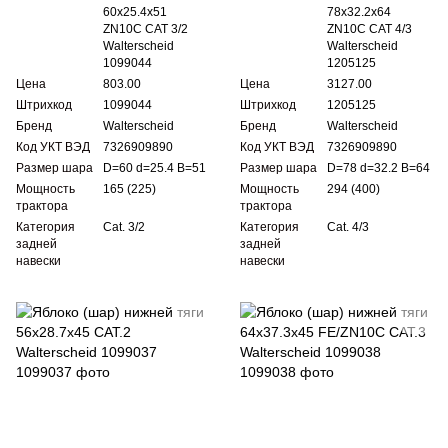
60x25.4x51
78x32.2x64
ZN10C CAT 3/2
ZN10C CAT 4/3
Walterscheid
Walterscheid
1099044
1205125
Цена
803.00
Цена
3127.00
Штрихкод
1099044
Штрихкод
1205125
Бренд
Walterscheid
Бренд
Walterscheid
Код УКТ ВЭД
7326909890
Код УКТ ВЭД
7326909890
Размер шара
D=60 d=25.4 B=51
Размер шара
D=78 d=32.2 B=64
Мощность
165 (225)
Мощность
294 (400)
трактора
трактора
Категория
Cat. 3/2
Категория
Cat. 4/3
задней
задней
навески
навески