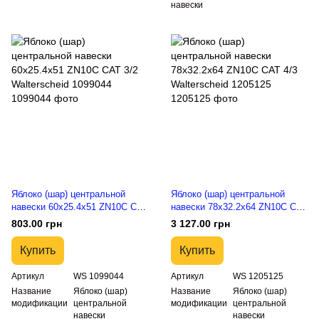
навески
Яблоко (шар) центральной
Яблоко (шар) центральной
навески 60x25.4x51 ZN10C CAT
навески 78x32.2x64 ZN10C CAT
3/2 Walterscheid 1099044
4/3 Walterscheid 1205125
803.00 грн
3 127.00 грн
Купить
Купить
Артикул
WS 1099044
Артикул
WS 1205125
Название
Яблоко (шар)
Название
Яблоко (шар)
модификации
центральной
модификации
центральной
навески
навески