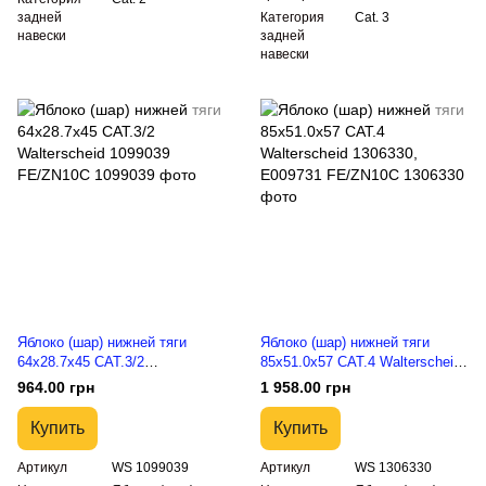
задней
Категория
Cat. 3
навески
задней
навески
Яблоко (шар) нижней тяги
Яблоко (шар) нижней тяги
64x28.7x45 CAT.3/2
85x51.0x57 CAT.4 Walterscheid
Walterscheid 1099039
1306330, E009731 FE/ZN10C
964.00 грн
1 958.00 грн
FE/ZN10C
Купить
Купить
Артикул
WS 1099039
Артикул
WS 1306330