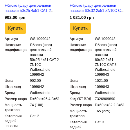
Яблоко (шар) центральной
Яблоко (шар) центральной
навески 50x25.4x51 CAT 2
навески 60x32.2x51 ZN10C CAT
ZN10C Walterscheid 1099042
3 Walterscheid 1099043
902.00 грн
1 021.00 грн
Купить
Купить
Артикул
WS 1099042
Артикул
WS 1099043
Название
Яблоко (шар)
Название
Яблоко (шар)
модификации
центральной
модификации
центральной
навески
навески
50x25.4x51 CAT 2
60x32.2x51
ZN10C
ZN10C CAT 3
Walterscheid
Walterscheid
1099042
1099043
Цена
902.00
Цена
1021.00
Штрихкод
1099042
Штрихкод
1099043
Бренд
Walterscheid
Бренд
Walterscheid
Размер шара
D=50 d=25.4 B=51
Код УКТ ВЭД
7326909890
Мощность
74 (100)
Размер шара
D=60 d=32.2 B=51
трактора
Мощность
165 (225)
Категория
Cat. 2
трактора
задней
Категория
Cat. 3
навески
задней