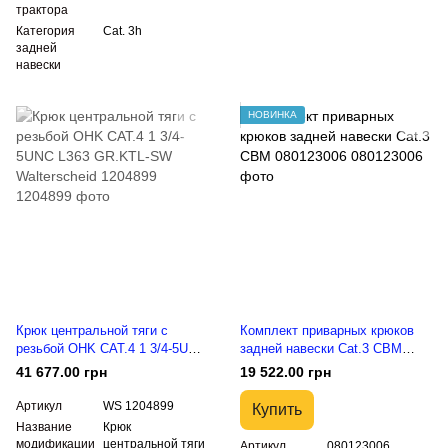
трактора
Категория
Cat. 3h
задней
навески
НОВИНКА
Крюк центральной тяги с
Комплект приварных крюков
резьбой OHK CAT.4 1 3/4-5UNC
задней навески Cat.3 CBM
L363 GR.KTL-SW Walterscheid
080123006
41 677.00 грн
19 522.00 грн
1204899
Артикул
WS 1204899
Купить
Название
Крюк
модификации
центральной тяги
Артикул
080123006