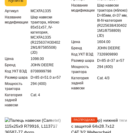
Купить
Название
Шар навески
модификации
трактора (яблоко)
Артикул
MCXFA1335
D=85мм, d=37 мм,
Название
Шар навески
III-IV-категория
модификации
трактора, яблоко
(R225638/430402
85х51х57, IV-
1M1/8758809)
категория,
(JD)
MCXFA1335
Цена
1604.00
(R225637/430402
2M1/87585508)
Бренд
JOHN DEERE
(JD)
Код УКТ ВЭД
7326909890
Цена
1098.00
Размер шара
D=85 d=37 a=57
Бренд
JOHN DEERE
Мощность
294 (400)
Код УКТ ВЭД
8708999798
трактора
Размер шара
D=85 d=51.0 a=57
Категория
Cat. 4/3
задней
Мощность
294 (400)
навески
трактора
Категория
Cat. 4
задней
навески
РАСПРОДАЖА