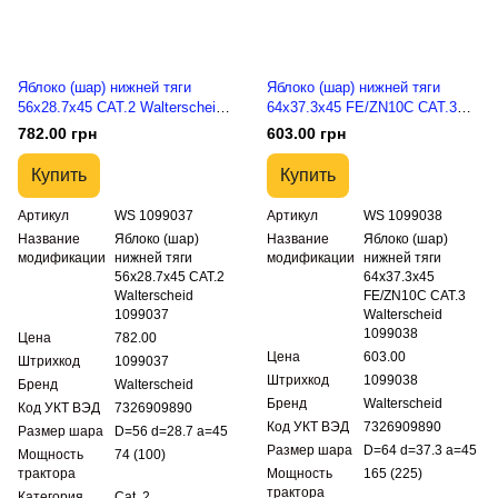
Яблоко (шар) нижней тяги
Яблоко (шар) нижней тяги
56x28.7x45 CAT.2 Walterscheid
64x37.3x45 FE/ZN10C CAT.3
1099037
Walterscheid 1099038
782.00 грн
603.00 грн
Купить
Купить
Артикул
WS 1099037
Артикул
WS 1099038
Название
Яблоко (шар)
Название
Яблоко (шар)
модификации
нижней тяги
модификации
нижней тяги
56x28.7x45 CAT.2
64x37.3x45
Walterscheid
FE/ZN10C CAT.3
1099037
Walterscheid
1099038
Цена
782.00
Цена
603.00
Штрихкод
1099037
Штрихкод
1099038
Бренд
Walterscheid
Бренд
Walterscheid
Код УКТ ВЭД
7326909890
Код УКТ ВЭД
7326909890
Размер шара
D=56 d=28.7 a=45
Размер шара
D=64 d=37.3 a=45
Мощность
74 (100)
трактора
Мощность
165 (225)
трактора
Категория
Cat. 2