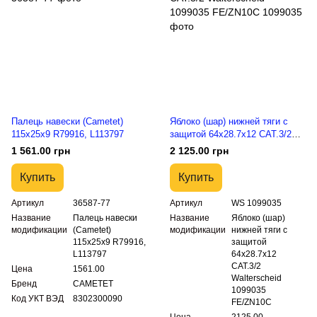
Палець навески (Cametet)
Яблоко (шар) нижней тяги с
115x25x9 R79916, L113797
защитой 64x28.7x12 CAT.3/2
Walterscheid 1099035
1 561.00 грн
2 125.00 грн
FE/ZN10C
Купить
Купить
Артикул
36587-77
Артикул
WS 1099035
Название
Палець навески
Название
Яблоко (шар)
модификации
(Cametet)
модификации
нижней тяги с
115x25x9 R79916,
защитой
L113797
64x28.7x12
CAT.3/2
Цена
1561.00
Walterscheid
Бренд
CAMETET
1099035
Код УКТ ВЭД
8302300090
FE/ZN10C