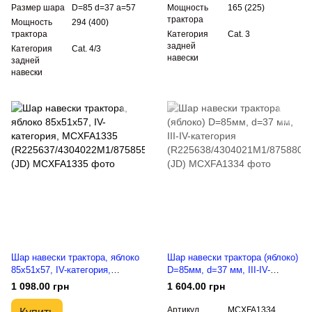
Размер шара
D=85 d=37 a=57
Мощность
165 (225)
трактора
Мощность
294 (400)
трактора
Категория
Cat. 3
задней
Категория
Cat. 4/3
навески
задней
навески
Шар навески трактора, яблоко
Шар навески трактора (яблоко)
85х51х57, IV-категория,
D=85мм, d=37 мм, III-IV-
MCXFA1335
категория
1 098.00 грн
1 604.00 грн
(R225637/4304022M1/87585508)
(R225638/4304021M1/8758809)
(JD)
(JD)
Артикул
MCXFA1334