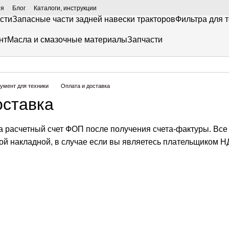
ия
Блог
Каталоги, инструкции
сти
Запасные части задней навески тракторов
Фильтра для 
нт
Масла и смазочные материалы
Запчасти
румент для техники
Оплата и доставка
оставка
а расчетный счет ФОП после получения счета-фактуры. Все
ой накладной, в случае если вы являетесь плательщиком 