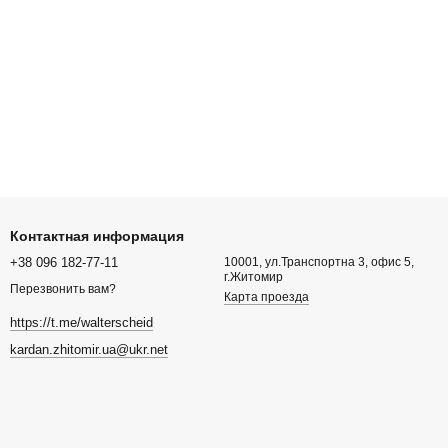
Контактная информация
+38 096 182-77-11
10001, ул.Транспортна 3, офис 5,
г.Житомир
Перезвонить вам?
Карта проезда
https://t.me/walterscheid
kardan.zhitomir.ua@ukr.net