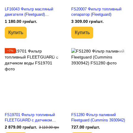
LF16043 Фильтр масляный
FS20007 Фильтр топливный
двигателя (Fleetguard)
сепаратор (Fleetguard)
StrataPore
1 180.00 грн/шт.
3 309.00 грн/шт.
Купить
Купить
−7%
FS19701 Фильтр топливный
FS1280 Фільтр паливний
FLEETGUARD с датчиком
Fleetguard (Cummins 3930942)
воды
2 879.00 грн/шт.
727.00 грн/шт.
3 110.00 грн