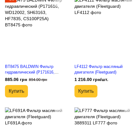
BT8475 BALDWIN Фильтр
LF4112 Фильтр масляный
гидравлический (P171616,
двигателя (Fleetguard)
WD12002, SH63163, HF7835,
885.06 грн
1 216.00 грн/шт.
894.00 грн
CS100P25A)
Купить
Купить