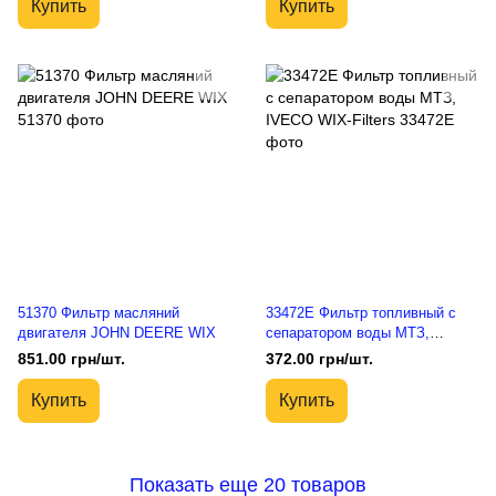
Купить
Купить
51370 Фильтр масляний
33472E Фильтр топливный c
двигателя JOHN DEERE WIX
сепаратором воды МТЗ,
IVECO WIX-Filters
851.00 грн/шт.
372.00 грн/шт.
Купить
Купить
Показать еще 20 товаров