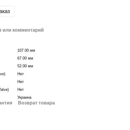
аказ
 или комментарий
107.00 мм
67.00 мм
52.00 мм
ve)
Нет
Нет
alve)
Нет
Украина
антия
Возврат товара