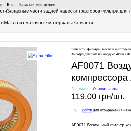
ия
Блог
Каталоги, инструкции
сти
Запасные части задней навески тракторов
Фильтра для 
нт
Масла и смазочные материалы
Запчасти
Запчасти, фильтры, масла и инструмен
Фильтра для очистки воздуха Alpha Filte
AF0071 Возд
компрессора A
В наличии
Оставить отзыв
119.00 грн/шт.
Войти
для отображения нако
%
AF0071 Воздушный фильтр комп