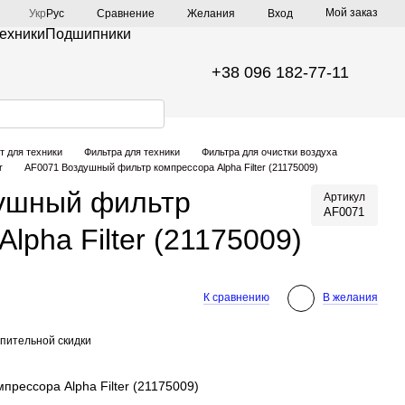
Мой заказ
Сравнение
Укр
Рус
Желания
Вход
техники
Подшипники
+38 096 182-77-11
т для техники
Фильтра для техники
Фильтра для очистки воздуха
r
AF0071 Воздушный фильтр компрессора Alpha Filter (21175009)
ушный фильтр
Артикул
AF0071
lpha Filter (21175009)
К сравнению
В желания
пительной скидки
рессора Alpha Filter (21175009)