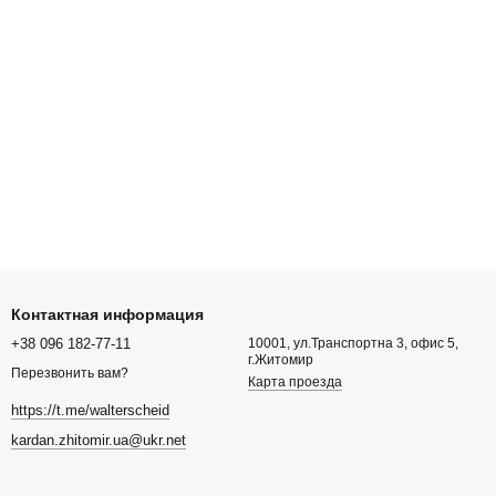
Контактная информация
+38 096 182-77-11
10001, ул.Транспортна 3, офис 5,
г.Житомир
Перезвонить вам?
Карта проезда
https://t.me/walterscheid
kardan.zhitomir.ua@ukr.net