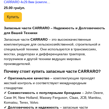
CARRARO 4x29.8мм (комплект
10 штук)
25.00 грн/уп.
Купить
Запасные части CARRARO – Надежность и Долговечность
для Вашей Техники
Запасные части
CARRARO
– это высококачественные
комплектующие для сельскохозяйственной, строительной и
специальной техники. Они используются в трансмиссиях,
мостах, редукторах и дифференциалах тракторов,
погрузчиков и другой техники ведущих мировых
производителей.
Почему стоит купить запасные части CARRARO?
✔
Оригинальное качество
– комплектующие проходят
жесткий контроль и соответствуют международным
стандартам.
✔
Совместимость с популярными брендами
– John Deere,
Case IH, New Holland, Massey Ferguson, Claas, JCB, Manitou,
Komatsu, Terex, Volvo.
✔
Долговечность и надежность
– запасные части