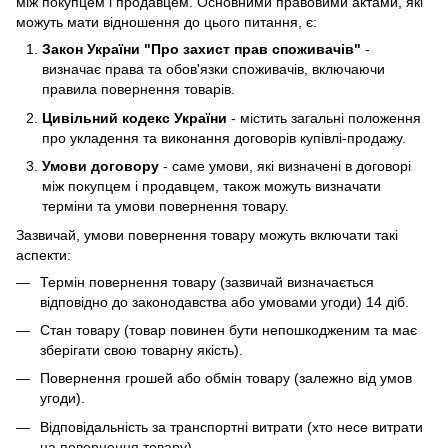
між покупцем і продавцем. Основними правовими актами, які
можуть мати відношення до цього питання, є:
Закон України "Про захист прав споживачів"
-
визначає права та обов'язки споживачів, включаючи
правила повернення товарів.
Цивільний кодекс України
- містить загальні положення
про укладення та виконання договорів купівлі-продажу.
Умови договору
- саме умови, які визначені в договорі
між покупцем і продавцем, також можуть визначати
терміни та умови повернення товару.
Зазвичай, умови повернення товару можуть включати такі
аспекти:
Термін повернення товару (зазвичай визначається
відповідно до законодавства або умовами угоди) 14 діб.
Стан товару (товар повинен бути непошкодженим та має
зберігати свою товарну якість).
Повернення грошей або обмін товару (залежно від умов
угоди).
Відповідальність за транспортні витрати (хто несе витрати
на повернення товару).