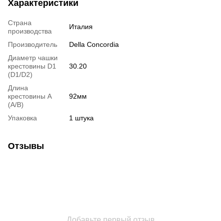
Характеристики
Страна
Италия
производства
Производитель
Della Concordia
Диаметр чашки
крестовины D1
30.20
(D1/D2)
Длина
крестовины A
92мм
(A/B)
Упаковка
1 штука
Отзывы
Добавьте первый отзыв