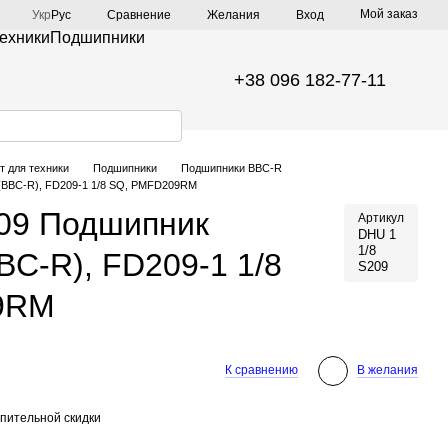
Мой заказ
Сравнение
Укр
Рус
Желания
Вход
техники
Подшипники
+38 096 182-77-11
т для техники
Подшипники
Подшипники BBC-R
(BBC-R), FD209-1 1/8 SQ, PMFD209RM
209 Подшипник
Артикул
DHU 1
1/8
BC-R), FD209-1 1/8
S209
9RM
К сравнению
В желания
пительной скидки