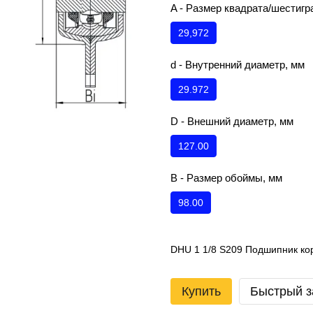
A - Размер квадрата/шестигр
29,972
d - Внутренний диаметр, мм
29.972
D - Внешний диаметр, мм
127.00
B - Размер обоймы, мм
98.00
DHU 1 1/8 S209 Подшипник ко
Купить
Быстрый з