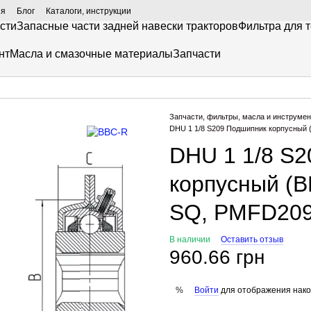
ия
Блог
Каталоги, инструкции
сти
Запасные части задней навески тракторов
Фильтра для 
нт
Масла и смазочные материалы
Запчасти
Запчасти, фильтры, масла и инструмен
DHU 1 1/8 S209 Подшипник корпусный 
DHU 1 1/8 S
корпусный (B
SQ, PMFD20
В наличии
Оставить отзыв
960.66 грн
Войти
для отображения нако
%