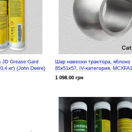
 JD Grease Gard
Шар навески трактора, яблоко
,4 кг) (John Deere)
85х51х57, IV-категория, MCXFA
(R225637/4304022M1/87585508) (
1 098.00 грн