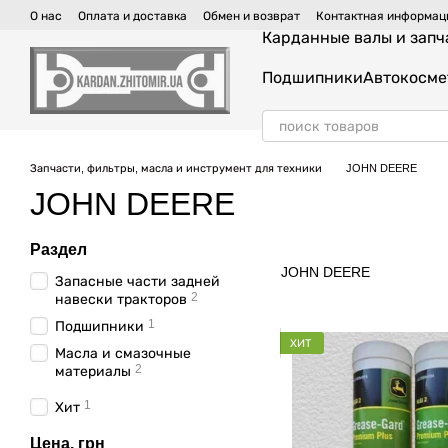
Перейти к основному контенту
О нас
Оплата и доставка
Обмен и возврат
Контактная информац
Карданные валы и запч
Подшипники
Автокосме
Запчасти, фильтры, масла и инструмент для техники
JOHN DEERE
JOHN DEERE
Раздел
JOHN DEERE
Запасные части задней
2
навески тракторов
1
Подшипники
ХИТ
Масла и смазочные
2
материалы
1
Хит
Цена, грн