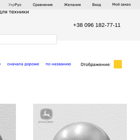
Мой заказ
Сравнение
Укр
Рус
Желания
Вход
для техники
+38 096 182-77-11
е
сначала дороже
по названию
Отображение: