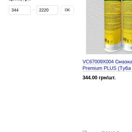
От Цена, грн
До Цена, грн
OK
VC67009X004 Смазка
Premium PLUS (Туба 0
344.00 грн/шт.