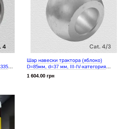
Шар навески трактора (яблоко)
1335
D=85мм, d=37 мм, III-IV-категория
JD)
(R225638/4304021M1/8758809) (JD)
1 604.00 грн