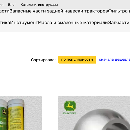
ия
Блог
Каталоги, инструкции
асти
Запасные части задней навески тракторов
Фильтра 
тика
Инструмент
Масла и смазочные материалы
Запчасти
по популярности
сначала дешевл
Сортировка: