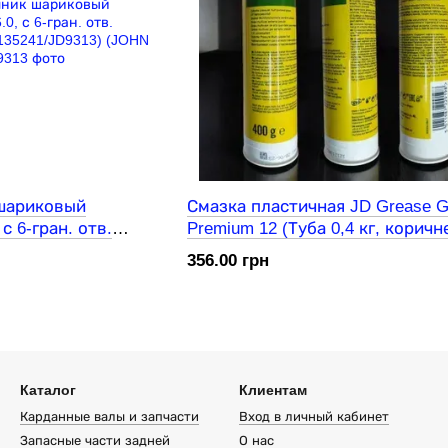
шариковый
Смазка пластичная JD Grease G
с 6-гран. отв.
Premium 12 (Туба 0,4 кг, коричн
1/135241/JD9313)
143 град) (John Deere)
356.00 грн
Каталог
Клиентам
Карданные валы и запчасти
Вход в личный кабинет
Запасные части задней
О нас