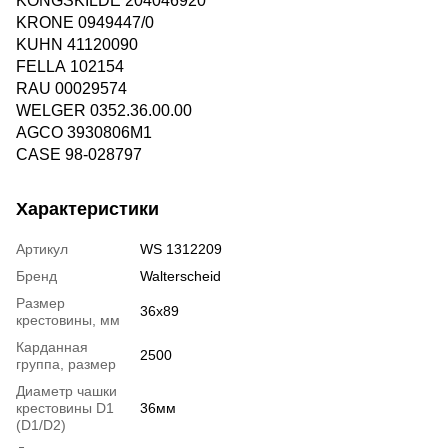
KONGSKILDE 204046920
KRONE 0949447/0
KUHN 41120090
FELLA 102154
RAU 00029574
WELGER 0352.36.00.00
AGCO 3930806M1
CASE 98-028797
Характеристики
Артикул
WS 1312209
Бренд
Walterscheid
Размер
36х89
крестовины, мм
Карданная
2500
группа, размер
Диаметр чашки
крестовины D1
36мм
(D1/D2)