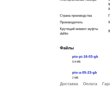
9
W
Страна производства
Производитель
W
Крутящий момент муфты
8
daNm
Файлы
pto-pi-16-03-gb
0.9 МБ
PDF
pto-a-05-23-gb
2 МБ
PDF
Доставка
Оплата
Гар