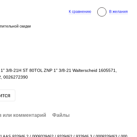
К сравнению
В желания
пительной скидки
" 3/8-21H ST 80TOL ZNP 1" 3/8-21 Walterscheid 1605571,
2, 0026272390
ится
 или комментарий
Файлы
LAAS 932946.2 / 0009329462 / 9329462 / 932946.3 / 0009329463 / 000