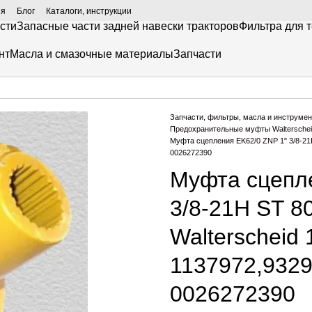
ия
Блог
Каталоги, инструкции
сти
Запасные части задней навески тракторов
Фильтра для 
нт
Масла и смазочные материалы
Запчасти
Запчасти, фильтры, масла и инструмен
Предохранительные муфты Waltersche
Муфта сцепления EK62/0 ZNP 1" 3/8-21H
0026272390
Муфта сцепле
3/8-21H ST 8
Walterscheid 
1137972,9329
0026272390