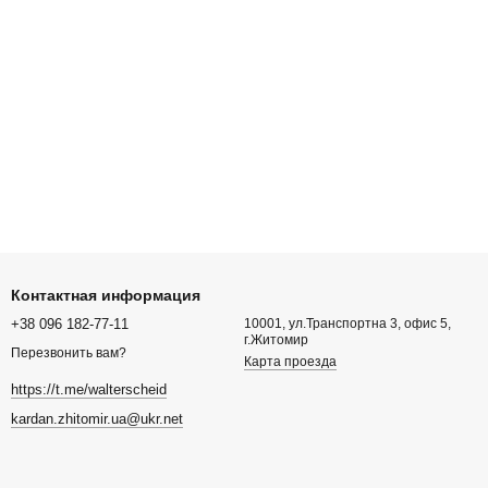
Контактная информация
+38 096 182-77-11
10001, ул.Транспортна 3, офис 5,
г.Житомир
Перезвонить вам?
Карта проезда
https://t.me/walterscheid
kardan.zhitomir.ua@ukr.net