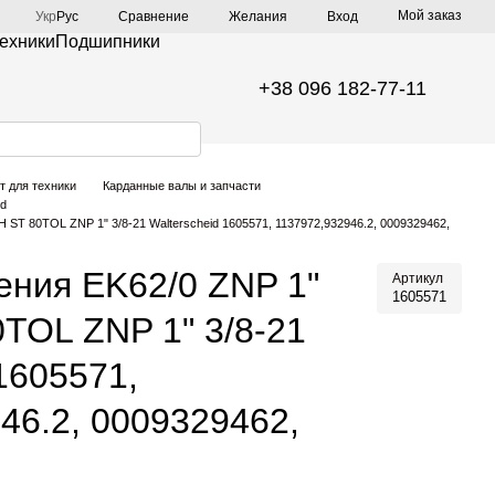
Мой заказ
Сравнение
Укр
Рус
Желания
Вход
техники
Подшипники
+38 096 182-77-11
т для техники
Карданные валы и запчасти
id
 ST 80TOL ZNP 1" 3/8-21 Walterscheid 1605571, 1137972,932946.2, 0009329462,
ния EK62/0 ZNP 1"
Артикул
1605571
0TOL ZNP 1" 3/8-21
1605571,
46.2, 0009329462,