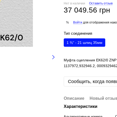
Нет в наличии
Оставить отзыв
37 049.56 грн
Войти
для отображения нако
%
Тип соединения
1 ⅜“ - 21 шлиц 35мм
Муфта сцепления EK62/0 ZNP 1
1137972,932946.2, 000932946
Сообщить, когда появ
Описание
Новый отзыв
Характеристики
Альтернативные номера
C