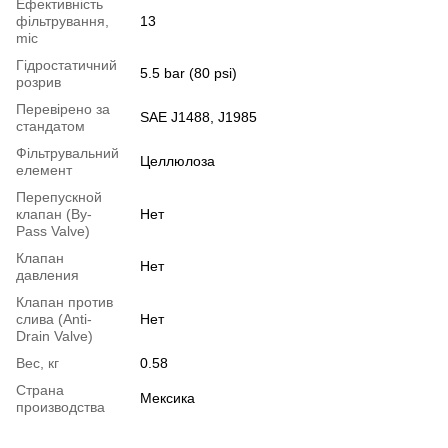
Ефективність
фільтрування,
13
mic
Гідростатичний
5.5 bar (80 psi)
розрив
Перевірено за
SAE J1488, J1985
стандатом
Фільтрувальний
Целлюлоза
елемент
Перепускной
клапан (By-
Нет
Pass Valve)
Клапан
Нет
давления
Клапан против
слива (Anti-
Нет
Drain Valve)
Вес, кг
0.58
Страна
Мексика
производства