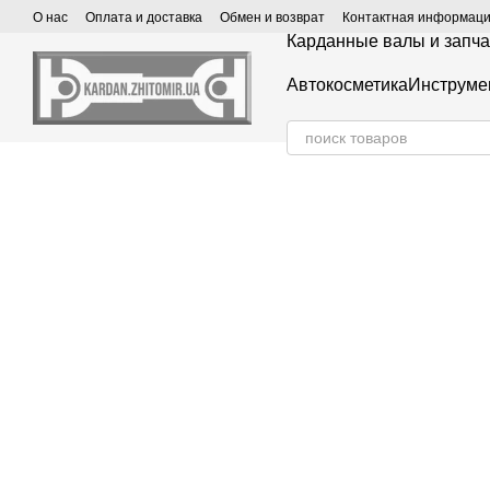
Перейти к основному контенту
О нас
Оплата и доставка
Обмен и возврат
Контактная информац
Карданные валы и запча
Автокосметика
Инструме