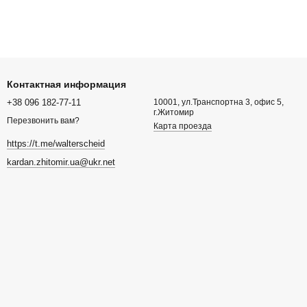
Контактная информация
+38 096 182-77-11
10001, ул.Транспортна 3, офис 5,
г.Житомир
Перезвонить вам?
Карта проезда
https://t.me/walterscheid
kardan.zhitomir.ua@ukr.net