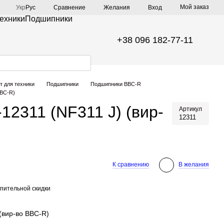
Мой заказ
Сравнение
Укр
Рус
Желания
Вход
техники
Подшипники
+38 096 182-77-11
т для техники
Подшипники
Подшипники BBC-R
BBC-R)
12311 (NF311 J) (вир-
Артикул
12311
К сравнению
В желания
пительной скидки
(вир-во BBC-R)