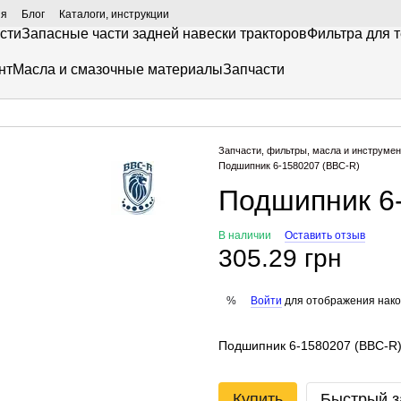
ия
Блог
Каталоги, инструкции
сти
Запасные части задней навески тракторов
Фильтра для 
нт
Масла и смазочные материалы
Запчасти
Запчасти, фильтры, масла и инструмен
Подшипник 6-1580207 (BBC-R)
Подшипник 6
В наличии
Оставить отзыв
305.29 грн
Войти
для отображения нако
%
Подшипник 6-1580207 (BBC-R
Купить
Быстрый з