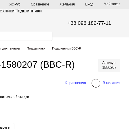
Мой заказ
Сравнение
Укр
Рус
Желания
Вход
техники
Подшипники
+38 096 182-77-11
т для техники
Подшипники
Подшипники BBC-R
-1580207 (BBC-R)
Артикул
1580207
К сравнению
В желания
пительной скидки
)
аказ