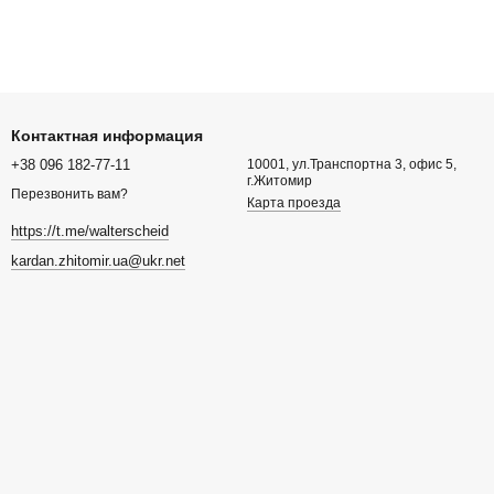
Контактная информация
+38 096 182-77-11
10001, ул.Транспортна 3, офис 5,
г.Житомир
Перезвонить вам?
Карта проезда
https://t.me/walterscheid
kardan.zhitomir.ua@ukr.net