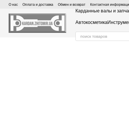
Перейти к основному контенту
О нас
Оплата и доставка
Обмен и возврат
Контактная информац
Карданные валы и запча
Автокосметика
Инструме