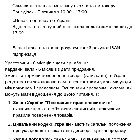
Самовивіз з нашого магазину після оплати товару
Понеділок - П'ятниця з 10:00 - 17:00
«Новою поштою» по Україні
Відправка на наступний день після оплати замовлення до
17:00
Безготівкова оплата на розрахунковий рахунок IBAN
підприємця
Хрестовини - 6 місяців з дати придбання.
Карданні вали - 6 місяців з дати придбання.
Умови та терміни повернення товарів (запчастин) в Україні
регулюються законодавством та конкретними умовами угоди
між покупцем і продавцем. Основними правовими актами, які
можуть мати відношення до цього питання, є:
Закон України "Про захист прав споживачів"
-
визначає права та обов'язки споживачів, включаючи
правила повернення товарів.
Цивільний кодекс України
- містить загальні положення
про укладення та виконання договорів купівлі-продажу.
Умови договору
- саме умови, які визначені в договорі